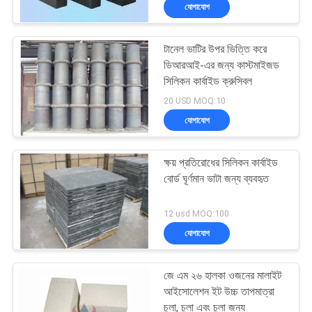
যোগাযোগ
নিয়ন্ত্রণ
টানেল ভাটির উপর ভিত্তি করে
আমাদের
57
ডিআরআই-এর জন্য কাস্টমাইজড
সাথে
সিলিকন কার্বাইড ক্রুসিবল
সিলিকা অবাধ্য ইট
20 USD MOQ:10
যোগাযোগ
যোগাযোগ
খবর
ক্ষয় প্রতিরোধের সিলিকন কার্বাইড
বোর্ড ঘূর্ণমান ভাটা জন্য ব্যবহৃত
মামলা
43
12 usd MOQ:100
যোগাযোগ
সাইট
ক্লে অন্তরক ইট
ম্যাপ
জে এম ২৬ হালকা ওজনের মালাইট
আইসোলেশন ইট উচ্চ তাপমাত্রা
চুলা, চুলা এবং চুলা জন্য