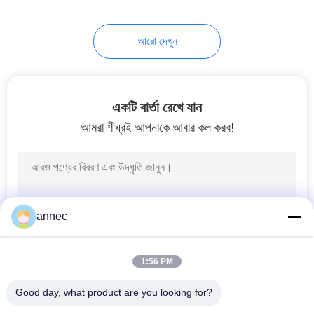
17
আরো দেখুন
ইস্পাত তৈরি অবাধ্যতা
একটি বার্তা রেখে যান
আমরা শীঘ্রই আপনাকে আবার কল করব!
9
অবাধ্য কাঁচামাল
annec
1:56 PM
Good day, what product are you looking for?