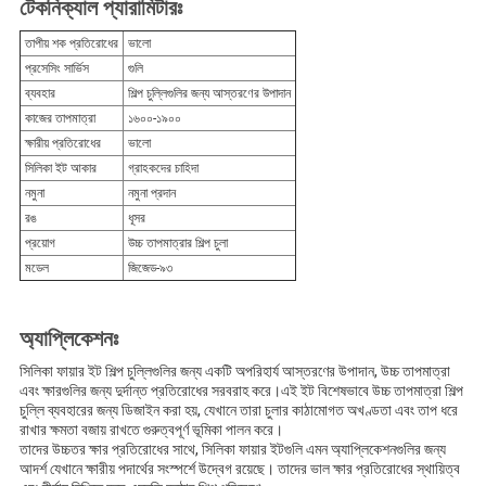
টেকনিক্যাল প্যারামিটারঃ
তাপীয় শক প্রতিরোধের
ভালো
প্রসেসিং সার্ভিস
গুলি
ব্যবহার
শিল্প চুল্লিগুলির জন্য আস্তরণের উপাদান
কাজের তাপমাত্রা
১৬০০-১৯০০
ক্ষারীয় প্রতিরোধের
ভালো
সিলিকা ইট আকার
গ্রাহকদের চাহিদা
নমুনা
নমুনা প্রদান
রঙ
ধূসর
প্রয়োগ
উচ্চ তাপমাত্রার শিল্প চুলা
মডেল
জিজেড-৯৩
অ্যাপ্লিকেশনঃ
সিলিকা ফায়ার ইট শিল্প চুল্লিগুলির জন্য একটি অপরিহার্য আস্তরণের উপাদান, উচ্চ তাপমাত্রা
এবং ক্ষারগুলির জন্য দুর্দান্ত প্রতিরোধের সরবরাহ করে।এই ইট বিশেষভাবে উচ্চ তাপমাত্রা শিল্প
চুল্লি ব্যবহারের জন্য ডিজাইন করা হয়, যেখানে তারা চুলার কাঠামোগত অখণ্ডতা এবং তাপ ধরে
রাখার ক্ষমতা বজায় রাখতে গুরুত্বপূর্ণ ভূমিকা পালন করে।
তাদের উচ্চতর ক্ষার প্রতিরোধের সাথে, সিলিকা ফায়ার ইটগুলি এমন অ্যাপ্লিকেশনগুলির জন্য
আদর্শ যেখানে ক্ষারীয় পদার্থের সংস্পর্শে উদ্বেগ রয়েছে। তাদের ভাল ক্ষার প্রতিরোধের স্থায়িত্ব