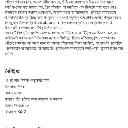
গোপনীয়তা
শক্তির গর্ব করে।এই শক্ততা ইঙ্গিত করে যে, ইটটি রুম তাপমাত্রায় বিকৃত বা ভাঙা ছাড়া
সর্বাধিক বোঝা বহন করতে পারে, শিল্প পরিবেশে এর স্থায়িত্ব এবং নির্ভরযোগ্যতা তুলে ধরে।
নীতি
উচ্চমানের সিলিকা উপাদান থেকে তৈরি, সিলিকা ফায়ার ইট বিভিন্ন শিল্প চুল্লিতে আস্তরণের
উপাদান হিসাবে ব্যবহারের জন্য উপযুক্ত।এর রচনা শুধুমাত্র তার তাপীয় বৈশিষ্ট্য উন্নত করে না
কিন্তু রাসায়নিক বিক্রিয়া এবং abrasion থেকে চমৎকার প্রতিরোধের প্রদান করে, যা
দীর্ঘমেয়াদী কর্মক্ষমতা এবং দীর্ঘায়ু নিশ্চিত করে।
যখন এটি শিল্প চুল্লি অ্যাপ্লিকেশনের কথা আসে, সিলিকা ফায়ার ইট, মডেল জিজেড -৯৩, এর
ব্যতিক্রমী গুণমান এবং নির্ভরযোগ্যতার জন্য শীর্ষ পছন্দ হিসাবে দাঁড়িয়েছে।উচ্চ তাপমাত্রার
পরিবেশে ব্যবহার করা হয় বা দ্রুত তাপমাত্রা পরিবর্তনের শিকার হয় কিনা, এই ইটগুলি ধারাবাহিক
পারফরম্যান্স সরবরাহ করে, যা তাদের শিল্প চুল্লিগুলির আস্তরণের জন্য একটি পছন্দসই বিকল্প করে
তোলে।
বৈশিষ্ট্যঃ
পণ্যের নামঃ সিলিকা রেফ্র্যাক্টরি ইটস
উপাদানঃ সিলিকা
রঙঃ ধূসর সাদা
ব্যবহারঃ শিল্প চুল্লির জন্য আস্তরণের উপাদান
মডেলঃ জিজেড-৯৩
কাঁচামালঃ SiO2