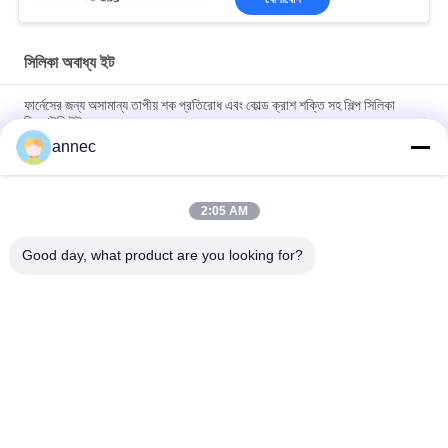
সিলিকা অবাধ্য ইট
ফার্নেসের জন্য অসামান্য তাপীয় শক প্রতিরোধ এবং কোল্ড ক্রাশ শক্তি সহ শিল্প সিলিকা
রিফ্র্যাক্টরি ইট
annec
Customized Size and Heat Resistant Silica Fire Brick for High
Temperature Industrial Furnaces
2:05 AM
Silica Fire Brick for High Temperature Industrial Furnaces in
High Demand
Good day, what product are you looking for?
সব
ক্লে রিফ্র্যাক্টরি ইট
উচ্চ অ্যালুমিনা প্রতিসরণ ইট
সিলিকা অবাধ্য ইট
ক্লে অন্তরক ইট