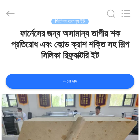
Zhengzhou
Annec
Industrial
Co.,
Ltd..
সিলিকা অবাধ্য ইট
All
Rights
Reserved.
ফার্নেসের জন্য অসামান্য তাপীয় শক
বাড়ি
প্রতিরোধ এবং কোল্ড ক্রাশ শক্তি সহ শিল্প
পণ্য
সিলিকা রিফ্র্যাক্টরি ইট
আমাদের
ভালো দাম
সম্পর্কে
কারখানা
পরিদর্শন
গুণমান