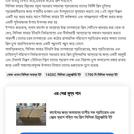
এবং দীর্ঘায়ু নিশ্চিত করে,এমনকি কঠোর শিল্প পরিবেশে.
সিলিকা ফায়ার ব্রিকের নমুনা সরবরাহ সম্ভাব্য গ্রাহকদের তাদের নির্দিষ্ট শিল্প চুল্লির
প্রয়োজনীয়তার জন্য পণ্যটির গুণমান এবং উপযুক্ততা মূল্যায়ন করতে দেয়।এই নমুনা বিকল্প
একটি বড় ক্রয় করার আগে সিলিকা ফায়ার ইট কর্মক্ষমতা এবং সামঞ্জস্যতা পরীক্ষা করার জন্য
একটি সুবিধাজনক উপায় উপলব্ধ করা হয়.
ইস্পাত কারখানা, গ্লাস ফার্নেস বা অন্যান্য উচ্চ তাপমাত্রা শিল্প সেটিংসে ব্যবহার করা হোক না
কেন, সিলিকা ফায়ার ইটগুলি নির্ভরযোগ্য এবং দীর্ঘস্থায়ী আস্তরণের সমাধান সরবরাহ করতে
পারদর্শী।তাদের চরম তাপমাত্রা এবং কঠোর রাসায়নিক পরিবেশে প্রতিরোধ করার ক্ষমতা তাদের
শিল্প চুলা অ্যাপ্লিকেশন জন্য একটি পছন্দসই পছন্দ করে তোলে.
সামগ্রিকভাবে, সিলিকা ফায়ার ইটগুলি উচ্চ তাপমাত্রা প্রতিরোধের, ক্ষার প্রতিরোধের এবং
চাহিদাপূর্ণ পরিবেশে নির্ভরযোগ্যতা সরবরাহ করে শিল্প চুল্লিগুলির আস্তরণের জন্য একটি বহুমুখী
এবং টেকসই বিকল্প।বিভিন্ন শিল্পে তাদের প্রয়োগ দক্ষ এবং নিরাপদ চুলা অপারেশন বজায় রাখার
জন্য একটি সমালোচনামূলক উপাদান হিসাবে তাদের গুরুত্বকে তুলে ধরেছে.
কোক ওভেন সিলিকা অবাধ্য ইট
1650C সিলিকা রেফ্র্যাক্টরি ইট
1790 সি সিলিকা অবাধ্য ইট
এর সেরা মূল্য পান
ফার্নেসের জন্য অসামান্য তাপীয় শক প্রতিরোধ এবং
কোল্ড ক্রাশ শক্তি সহ শিল্প সিলিকা রিফ্র্যাক্টরি ইট