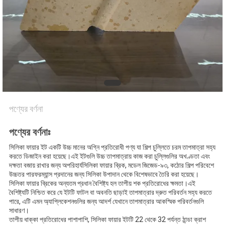
নিয়ন্ত্রণ
আমাদের
সাথে
যোগাযোগ
খবর
পণ্যের বর্ণনা
পণ্যের বর্ণনাঃ
মামলা
সিলিকা ফায়ার ইট একটি উচ্চ মানের অগ্নি প্রতিরোধী পণ্য যা শিল্প চুল্লিতে চরম তাপমাত্রা সহ্য
করতে ডিজাইন করা হয়েছে।এই ইটগুলি উচ্চ তাপমাত্রায় কাজ করা চুল্লিগুলির অখণ্ডতা এবং
দক্ষতা বজায় রাখার জন্য অপরিহার্যসিলিকা ফায়ার ব্রিক, মডেল জিজেড-৯৩, কঠোর শিল্প পরিবেশে
সাইট
উচ্চতর পারফরম্যান্স প্রদানের জন্য সিলিকা উপাদান থেকে বিশেষভাবে তৈরি করা হয়েছে।
সিলিকা ফায়ার ব্রিকের অন্যতম প্রধান বৈশিষ্ট্য হল তাপীয় শক প্রতিরোধের ক্ষমতা।এই
ম্যাপ
বৈশিষ্ট্যটি নিশ্চিত করে যে ইটটি ফাটল বা অবনতি ছাড়াই তাপমাত্রার দ্রুত পরিবর্তন সহ্য করতে
পারে, এটি এমন অ্যাপ্লিকেশনগুলির জন্য আদর্শ যেখানে তাপমাত্রার আকস্মিক পরিবর্তনগুলি
সাধারণ।
তাপীয় ধাক্কা প্রতিরোধের পাশাপাশি, সিলিকা ফায়ার ইটটি 22 থেকে 32 পর্যন্ত ঠান্ডা ক্রাশ