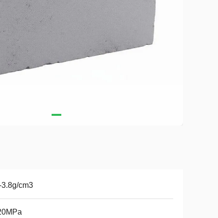
-3.8g/cm3
20MPa