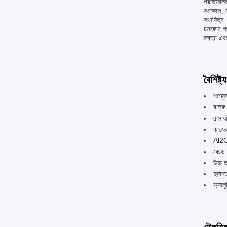
প্রতিফলিত
সংক্ষেপে,
স্থায়িত্
চমৎকার পছ
দক্ষতা এব
বৈশিষ্ট্য
পণ্যে
বাল্
রাসা
কাজে
Al2O
কোল্
উচ্চ 
দুর্দ
অ্যাল