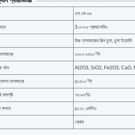
যাল প্যারামিটারঃ
এস কে-৩৬
নত্ব
3.৩-৩.৮ গ্রাম/সেমি৩
উচ্চ তাপমাত্রার শিল্প চুলা, চুলা ইত্যাদি
াপমাত্রা
১৩০০-১৫৬০°সি
িক গঠন
Al2O3, SiO2, Fe2O3, CaO,
িকেশন তাপমাত্রা
≥১৫০০°সি
সামগ্রী
৭৫-৮৫%
য় ক্ষমতা
≥১২০ এমপিএ
ক্রোম