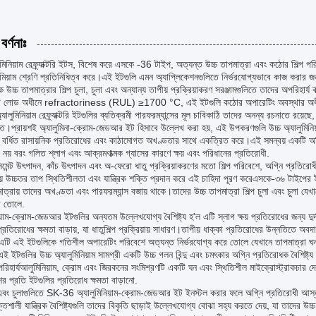
বর্ণনাঃ
ুমিনিয়াম রেফ্র্যাক্টরি ইটস, বিশেষ করে এসকে -36 টাইপ, অত্যন্ত উচ্চ তাপমাত্রা এবং কঠোর শিল্
মিয়াম শ্রেণি প্রতিনিধিত্ব করে।এই ইটগুলি এমন অ্যাপ্লিকেশনগুলিতে নির্ভরযোগ্যভাবে কাজ করার জন
 উচ্চ তাপমাত্রার শিল্প চুলা, চুলা এবং অন্যান্য তাপীয় প্রক্রিয়াকরণ সরঞ্জামগুলিতে তাদের অপরি
 লোড অধীনে refractoriness (RUL) ≥1700 °C, এই ইটগুলি কঠোর অপারেটিং অবস্থার অধীনে স্থ
ালুমিনিয়াম রেফ্র্যাক্টরি ইটগুলির ব্যতিক্রমী পারফরম্যান্সের মূল চাবিকাঠি তাদের অনন্য রচনাতে রয়েছে
যুক্ত।প্রায়শই অ্যালুমিনা-ক্রোম-জেডআর ইট হিসাবে উল্লেখ করা হয়, এই উপকরণগুলি উচ্চ অ্যালুমিনিয়
 বর্ধিত রাসায়নিক প্রতিরোধের এবং কাঠামোগত অখণ্ডতার সাথে একত্রিত করে।এই সমন্বয় একটি অগ্ন
 নয় বরং গলিত শ্লাগ এবং আক্রমণাত্মক গ্যাসের কারণে ক্ষয় এবং পরিধানের প্রতিরোধী.
িমেন্ট উৎপাদন, কাঁচ উৎপাদন এবং অ-ফেরো ধাতু প্রক্রিয়াকরণের মতো শিল্প পরিবেশে, অগ্নি প্রতি
য় উচ্চতর তাপ স্থিতিশীলতা এবং যান্ত্রিক শক্তি প্রদান করে এই চাহিদা পূরণ করেএসকে-৩৬ টাইপের 
াত্রায় তাদের অখণ্ডতা এবং পারফরম্যান্স বজায় থাকে।তাদের উচ্চ তাপমাত্রা শিল্প চুলা এবং চুলা যেখা
ে তোলে.
িয়াম-ক্রোম-জেডআর ইটগুলির অন্যতম উল্লেখযোগ্য বৈশিষ্ট্য হ'ল এটি স্লাগ ক্ষয় প্রতিরোধের জন্য দ
রতিরোধের ক্ষমতা বাড়ায়, যা ধাতুশিল্প প্রক্রিয়ায় সাধারণ।তাপীয় ধাক্কা প্রতিরোধের উন্নতিতে অবদা
এটি এই ইটগুলিকে গতিশীল অপারেটিং পরিবেশে অত্যন্ত নির্ভরযোগ্য করে তোলে যেখানে তাপমাত্রা ঘন
এই ইটগুলির উচ্চ অ্যালুমিনিয়াম সামগ্রী একটি উচ্চ গলন বিন্দু এবং চমৎকার অগ্নি প্রতিরোধক বৈশিষ্ট্য ন
িহার্যআলুমিনিয়াম, ক্রোম এবং জিরকনের সংমিশ্রণটি একটি ঘন এবং স্থিতিশীল মাইক্রোস্ট্রাকচার
ের প্রতি ইটগুলির প্রতিরোধ ক্ষমতা বাড়ানো.
া এবং চুলাগুলিতে SK-36 অ্যালুমিনিয়াম-ক্রোম-জেডআর ইট ইনস্টল করার ফলে অগ্নি প্রতিরোধী আস্তর
তিশালী যান্ত্রিক বৈশিষ্ট্যগুলি তাদের বিকৃতি ছাড়াই উল্লেখযোগ্য বোঝা সহ্য করতে দেয়, যা তাদের