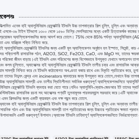
লিকেশনঃ
ত্পাদিত এনেক হাই অ্যালুমিনিয়াম রেফ্র্যাক্টরি ইটগুলি উচ্চ তাপমাত্রার শিল্প চুল্লি, চুল্লি এবং অন্যান
 এসকে-৩৬ টাইপ ইটগুলো ১৩০০ থেকে ১৫৬০ ডিগ্রি সেলসিয়াসের মধ্যে একটি চিত্তাকর্ষক কাজের তাপম
্ব প্রয়োজন অ্যাপ্লিকেশনগুলির জন্য আদর্শ করে তোলে। 75% থেকে 85% পর্যন্ত অ্যালুমিনিয়াম 
তা এবং যান্ত্রিক শক্তি নিশ্চিত করে.
ই অ্যালুমিনিয়াম রেফ্র্যাক্টরি ইটগুলির জন্য একটি মূল অ্যাপ্লিকেশন অনুষ্ঠান হল ইস্পাত, সিমেন্ট, কাচ এ
দের শক্তিশালী রাসায়নিক গঠন, Al2O3, SiO2, Fe2O3, CaO, এবং MgO সহ, তাদের ক্ষয়কারী স্
 পরিষেবা জীবন বাড়ায়।এই ইটগুলি এমন পরিবেশের জন্য বিশেষভাবে উপযুক্ত যেখানে অপারেশন তাপ
বং কলম চুল্লিতে, অ্যানেক্সের হাই অ্যালুমিনিয়াম রেফ্র্যাক্টরি ইটগুলি তাপীয় চক্র এবং রাসায়নিক আ
িয়াম সামগ্রী নিশ্চিত করে যে ইটগুলি কাঠামোগত অখণ্ডতা বজায় রাখে এবং বিকৃতি প্রতিরোধ করে, চুলা
তা তাদের বিদ্যুৎ কেন্দ্র এবং incinerators ব্যবহারের জন্য উপযুক্ত করে তোলে,যেখানে উচ্চ তাপমাত্
উচ্চ অ্যালুমিনিয়াম সামগ্রী এবং তাপীয় স্থিতিশীলতা সর্বাধিক গুরুত্বপূর্ণ অ্যাপ্লিকেশনগুলিতে অ্যাল
ুমিনিয়াম রেফ্র্যাক্টরি ইটগুলি ব্যবহার করা যেতে পারে।যদিও অ্যালুমিনি-ক্রোম-জেডআর ইট তাদের স্থায়
প্টিমাইজড রাসায়নিক রচনা সহ আনেক্সের পণ্যটি তুলনামূলক পারফরম্যান্স সরবরাহ করে।এটি অ্যানেক ই
় এমন শিল্পগুলির জন্য একটি ব্যয়বহুল এবং দক্ষ পছন্দ করে তোলে.
অ্যানেক হাই অ্যালুমিনিয়াম রেফ্র্যাক্টরি ইটগুলি উচ্চ তাপমাত্রার শিল্প চুল্লি, চুল্লি এবং অন্যান্য
সায়নিক গঠন এবং উচ্চ অ্যালুমিনিয়াম সামগ্রী তাপ প্রতিরোধের জন্য উচ্চতর প্রতিরোধ ক্ষমতা প্রদ
উপাদানগুলি একটি গুরুত্বপূর্ণ উপাদান।অ্যানেক ইটগুলি চাহিদাপূর্ণ অ্যাপ্লিকেশনগুলিতে নির্ভরযোগ্যতা এ