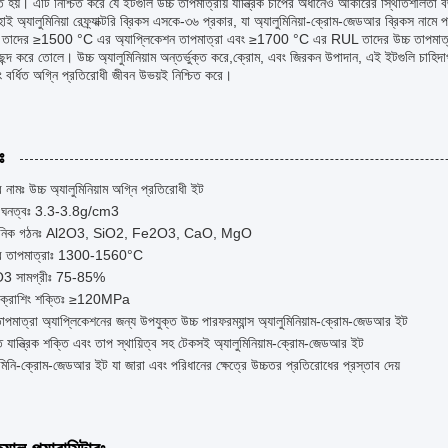
 হয়। এটি নিশ্চিত করে যে ইটগুলি উচ্চ তাপমাত্রায় যান্ত্রিক চাপের অধীনেও আকারের স্থিতিশীলতা বজ
 হাই অ্যালুমিনিয়া রেফ্র্যাক্টরি ব্রিকস এসকে-৩৬ প্রকার, যা অ্যালুমিনিয়া-ক্রোম-জেডআর ব্রিকস নামে 
ব. তাদের ≥1500 °C এর অ্যাপ্লিকেশন তাপমাত্রা এবং ≥1700 °C এর RUL তাদের উচ্চ তাপমাত্রার শি
ন্দ করে তোলে। উচ্চ অ্যালুমিনিয়াম অন্তর্ভুক্ত করে,ক্রোম, এবং জিরকন উপাদান, এই ইটগুলি চাহিদাপূর
ং বর্ধিত অগ্নি প্রতিরোধী জীবন উভয়ই নিশ্চিত করে।
ঃ
র নামঃ উচ্চ অ্যালুমিনিয়াম অগ্নি প্রতিরোধী ইট
ক ঘনত্বঃ 3.3-3.8g/cm3
য়নিক গঠনঃ Al2O3, SiO2, Fe2O3, CaO, MgO
র তাপমাত্রাঃ 1300-1560°C
3 সামগ্রীঃ 75-85%
ড ক্রাশিং শক্তিঃ ≥120MPa
তাপমাত্রা অ্যাপ্লিকেশনের জন্য উপযুক্ত উচ্চ পারফরম্যান্স অ্যালুমিনিয়াম-ক্রোম-জেডআর ইট
ান্ত যান্ত্রিক শক্তি এবং তাপ স্থায়িত্ব সহ টেকসই অ্যালুমিনিয়াম-ক্রোম-জেডআর ইট
ুমিনি-ক্রোম-জেডআর ইট যা জারা এবং পরিধানের ক্ষেত্রে উচ্চতর প্রতিরোধের প্রস্তাব দেয়