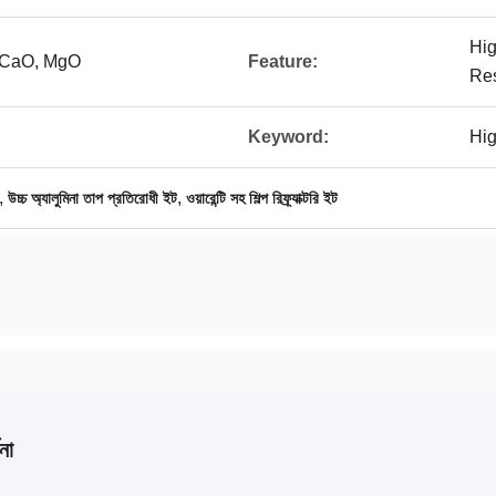
Hig
 CaO, MgO
Feature:
Res
Keyword:
Hig
,
,
উচ্চ অ্যালুমিনা তাপ প্রতিরোধী ইট
ওয়ারেন্টি সহ শিল্প রিফ্র্যাক্টরি ইট
না