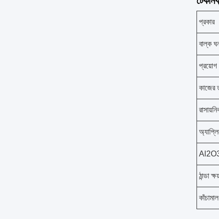
টেকনিক্
প্রকার
বাল্ক ঘ
প্রয়োগ
কাজের ত
রাসায়ন
অ্যাপ্ল
Al2O3 
ঠান্ডা ক্ষ
কাঁচামাল