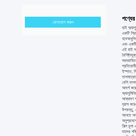
পণ্যের 
যোগাযোগ করুন
হাই অ্যাল
একটি প্রি
হবেআধুনিক
এবং একটি
এই হাই অ্য
বৈশিষ্ট্য
সরবরাহিত
প্রতিরোধী
ইস্পাত, স
তাপমাত্রা
বেশি তাপম
আদর্শ কর
অ্যালুমিন
আক্রমণ প্
হ্রাস করে
উপরন্তু, 
আনতে অপর
অনুপ্রবেশ
শিল্প চুল
তাদের শক্