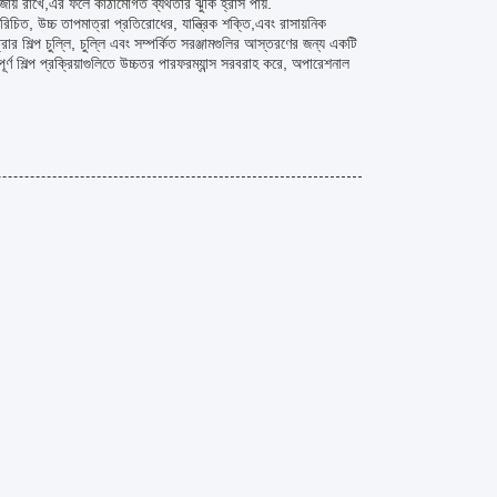
ায় রাখে,এর ফলে কাঠামোগত ব্যর্থতার ঝুঁকি হ্রাস পায়.
পরিচিত, উচ্চ তাপমাত্রা প্রতিরোধের, যান্ত্রিক শক্তি,এবং রাসায়নিক
ল্প চুল্লি, চুল্লি এবং সম্পর্কিত সরঞ্জামগুলির আস্তরণের জন্য একটি
্ণ শিল্প প্রক্রিয়াগুলিতে উচ্চতর পারফরম্যান্স সরবরাহ করে, অপারেশনাল