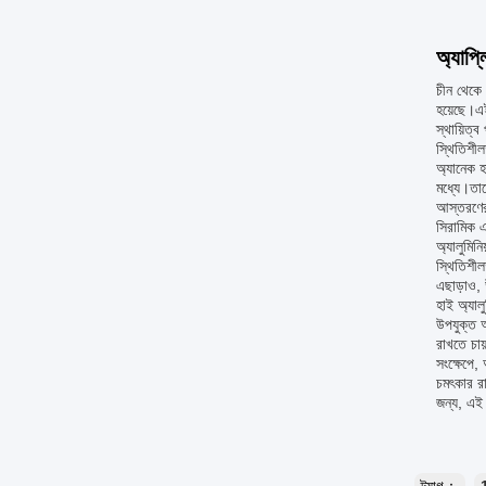
অ্যাপ্
চীন থেকে উ
হয়েছে।এই
স্থায়িত
স্থিতিশীল
অ্যানেক হা
মধ্যে।তা
আস্তরণের
সিরামিক এ
অ্যালুমিন
স্থিতিশীল
এছাড়াও, 
হাই অ্যাল
উপযুক্ত অ
রাখতে চায
সংক্ষেপে, 
চমৎকার রা
জন্য, এই 