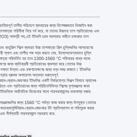
্য চাহিদাপূর্ণ তাপীয় পরিবেশে ব্যবহারের জন্য বিশেষজ্ঞভাবে ডিজাইন করা
াত্রা পরিসীমা নিয়ে গর্ব করে, যা তাদের উচ্চতর তাপ প্রতিরোধের এবং
(Al2O3) সামগ্রী সহ,এই ইটগুলি চরম অবস্থার অধীনে চমৎকার তাপ
বং ধাতুশিল্প শিল্পে ব্যবহৃত উচ্চ তাপমাত্রা শিল্প চুল্লিগুলির আস্তরণের
লাগ এবং তাপীয় শক সহ্য করতে দেয়, উল্লেখযোগ্যভাবে চুল্লি
মাত্রা পরিবর্তিত হয় তবে 1300-1560 °C পরিসরের মধ্যে থাকে.
ক্রমণের জন্য ব্যতিক্রমী প্রতিরোধের ব্যবস্থা করে।তাদের উচ্চ
 দক্ষতা উন্নত এবং রক্ষণাবেক্ষণের জন্য বন্ধ সময় কমাতে। ইটগুলির
রায় ধ্রুবক অপারেশন অত্যন্ত গুরুত্বপূর্ণ.
ুমিনিয়াম-ক্রোম-জেডআর ইটগুলির একটি নির্ভরযোগ্য বিকল্প হিসাবে অ্যানেক
িত্ব এবং প্রতিরোধের জন্য পরিচিতবিভিন্ন শিল্পের দৃশ্যকল্পের জন্য
টগুলিকে অর্থনৈতিক বিবেচনার সাথে পারফরম্যান্সের ভারসাম্য বজায়
 তাপীয় সরঞ্জামগুলির জন্য 1560 °C পর্যন্ত কাজ করার জন্য উপযুক্ত।তাদের
ান করেঅ্যালুমিনিয়াম-ক্রোম-জেডআর ইট প্রতিস্থাপন বা পরিপূরক করার
বং দীর্ঘস্থায়ী পারফরম্যান্স সরবরাহ করে.