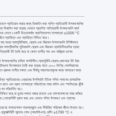
প পরিবেশে প্রতিরোধ করার জন্য ডিজাইন করা অগ্নি প্রতিরোধী উপকরণগুলির
্য ডিজাইন করা হয়েছে যেখানে প্রচলিত অগ্নিরোধী উপকরণগুলি ব্যর্থ
হার্য করে তোলে।একটি চিত্তাকর্ষক অ্যাপ্লিকেশন তাপমাত্রা ≥1500 °C
ায়িত্ব এবং স্থায়িত্ব নিশ্চিত করে।
, যার মধ্যে অ্যালুমিনিয়াম, ক্রোম এবং জিরকন উপাদানগুলি বিশিষ্টভাবে
াম সামগ্রীগুলির সুবিধাগুলি ক্রোম এবং জিরকন অ্যাডিটিভগুলির দ্বারা
িরোধী ইট তৈরি করে যা কেবল তাপীয় শক এবং যান্ত্রিক চাপের
রোধী উপকরণগুলির চাহিদা অপরিসীম।অ্যালুমিনি-ক্রোম-জেডআর ইট উচ্চ
ইটগুলো বিশেষভাবে তৈরী করা হয়েছে যাতে ১৫০০ ডিগ্রি সেলসিয়াসের
নে ধ্রুবক তাপীয় দক্ষতা এবং দীর্ঘায়ু সমালোচনামূলক জন্য আস্তরণ জন্য
ুর্দান্ত প্রতিরোধের।ক্রোমের উপস্থিতি ইটকে গলিত শ্লাগের রাসায়নিক
ন রাখে এবং দ্রুত তাপমাত্রা পরিবর্তনের সময় ফাটল এবং স্পালিংয়ের ঝুঁকি
 ঘন পরিবর্তিত হয়।
িশ্চিত করে,যা চুলার দক্ষতা বজায় রাখতে এবং রক্ষণাবেক্ষণের সময় কমিয়ে
 দেয়।পোরোসিটি হ্রাস করা এবং এভাবে গলিত উপকরণ এবং গ্যাসের
ণের অপারেশনাল পারফরম্যান্স এবং দীর্ঘায়িত পরিষেবা জীবন উন্নত হয়।
 উচ্চ রেফ্র্যাক্টরিটি আন্ডার লোড (আরইউএল) রেটিং ≥1700 °C এ