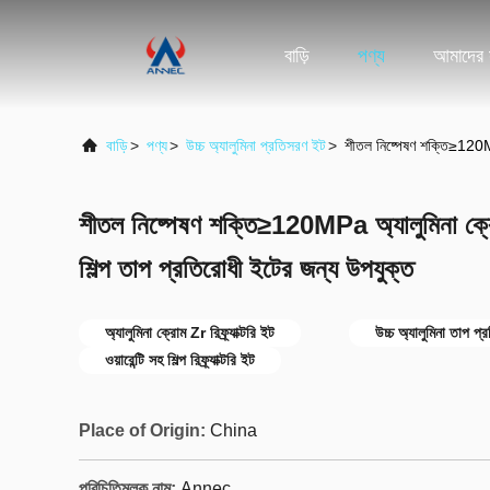
বাড়ি
পণ্য
আমাদের স
বাড়ি
>
পণ্য
>
উচ্চ অ্যালুমিনা প্রতিসরণ ইট
>
শীতল নিষ্পেষণ শক্তি≥120M
শীতল নিষ্পেষণ শক্তি≥120MPa অ্যালুমিনা 
শিল্প তাপ প্রতিরোধী ইটের জন্য উপযুক্ত
অ্যালুমিনা ক্রোম Zr রিফ্র্যাক্টরি ইট
উচ্চ অ্যালুমিনা তাপ প
ওয়ারেন্টি সহ শিল্প রিফ্র্যাক্টরি ইট
Place of Origin:
China
পরিচিতিমুলক নাম:
Annec