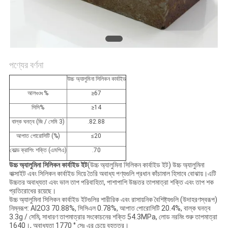
গোপনীয়তা
নীতি
পণ্যের বর্ণনা
উচ্চ অ্যালুমিনা সিলিকন কার্বাইড
আল
ও
%
≥67
ঘ
ঘ
সিসি%
≥14
বাল্ক ঘনত্ব (জি / সেমি 3)
.82.88
আপাত পোরোসিটি (%)
≤20
কোল্ড ক্রাশিং শক্তি (এমপিএ)
.70
উচ্চ অ্যালুমিনা সিলিকন কার্বাইড ইট
(উচ্চ অ্যালুমিনা সিলিকন কার্বাইড ইট) উচ্চ অ্যালুমিনা
বাক্সাইট এবং সিলিকন কার্বাইড দিয়ে তৈরি অবাধ্য পণ্যগুলি প্রধান কাঁচামাল হিসাবে বোঝায়।এটি
উচ্চতর অবাধ্যতা এবং ভাল তাপ পরিবাহিতা, পাশাপাশি উচ্চতর তাপমাত্রা শক্তি এবং তাপ শক
প্রতিরোধের রয়েছে।
উচ্চ অ্যালুমিনা সিলিকন কার্বাইড ইটগুলির শারীরিক এবং রাসায়নিক বৈশিষ্ট্যগুলি (উদাহরণস্বরূপ)
নিম্নরূপ: Al2O3 70.88%, সিসিএল 0.78%, আপাত পোরোসিটি 20.4%, বাল্ক ঘনত্ব
3.3g / সেমি, সাধারণ তাপমাত্রার সংকোচনের শক্তি 54.3MPa, লোড নরমিং শুরু তাপমাত্রা
1640।, অবাধ্যতা 1770 ° সেঃ এর চেয়ে বৃহত্তর।