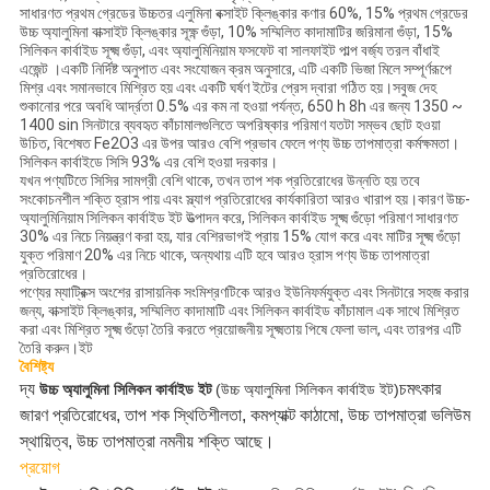
সাধারণত প্রথম গ্রেডের উচ্চতর এলুমিনা বক্সাইট ক্লিঙ্কার কণার 60%, 15% প্রথম গ্রেডের
উচ্চ অ্যালুমিনা বাক্সাইট ক্লিঙ্কার সূক্ষ্ণ গুঁড়া, 10% সম্মিলিত কাদামাটির জরিমানা গুঁড়া, 15%
সিলিকন কার্বাইড সূক্ষ্ম গুঁড়া, এবং অ্যালুমিনিয়াম ফসফেট বা সালফাইট পাল্প বর্জ্য তরল বাঁধাই
এজেন্ট ।একটি নির্দিষ্ট অনুপাত এবং সংযোজন ক্রম অনুসারে, এটি একটি ভিজা মিলে সম্পূর্ণরূপে
মিশ্র এবং সমানভাবে মিশ্রিত হয় এবং একটি ঘর্ষণ ইটের প্রেস দ্বারা গঠিত হয়।সবুজ দেহ
শুকানোর পরে অবধি আর্দ্রতা 0.5% এর কম না হওয়া পর্যন্ত, 650 h 8h এর জন্য 1350 ~
1400 sin সিনটারে ব্যবহৃত কাঁচামালগুলিতে অপরিষ্কার পরিমাণ যতটা সম্ভব ছোট হওয়া
উচিত, বিশেষত Fe2O3 এর উপর আরও বেশি প্রভাব ফেলে পণ্য উচ্চ তাপমাত্রা কর্মক্ষমতা।
সিলিকন কার্বাইডে সিসি 93% এর বেশি হওয়া দরকার।
যখন পণ্যটিতে সিসির সামগ্রী বেশি থাকে, তখন তাপ শক প্রতিরোধের উন্নতি হয় তবে
সংকোচনশীল শক্তি হ্রাস পায় এবং স্ল্যাগ প্রতিরোধের কার্যকারিতা আরও খারাপ হয়।কারণ উচ্চ-
অ্যালুমিনিয়াম সিলিকন কার্বাইড ইট উত্পাদন করে, সিলিকন কার্বাইড সূক্ষ্ম গুঁড়ো পরিমাণ সাধারণত
30% এর নিচে নিয়ন্ত্রণ করা হয়, যার বেশিরভাগই প্রায় 15% যোগ করে এবং মাটির সূক্ষ্ম গুঁড়ো
যুক্ত পরিমাণ 20% এর নিচে থাকে, অন্যথায় এটি হবে আরও হ্রাস পণ্য উচ্চ তাপমাত্রা
প্রতিরোধের।
পণ্যের ম্যাট্রিক্স অংশের রাসায়নিক সংমিশ্রণটিকে আরও ইউনিফর্মযুক্ত এবং সিনটারে সহজ করার
জন্য, বাক্সাইট ক্লিঙ্কার, সম্মিলিত কাদামাটি এবং সিলিকন কার্বাইড কাঁচামাল এক সাথে মিশ্রিত
করা এবং মিশ্রিত সূক্ষ্ম গুঁড়ো তৈরি করতে প্রয়োজনীয় সূক্ষ্মতায় পিষে ফেলা ভাল, এবং তারপর এটি
তৈরি করুন।ইট
বৈশিষ্ট্য
দ্য
চমৎকার
উচ্চ অ্যালুমিনা সিলিকন কার্বাইড ইট
(উচ্চ অ্যালুমিনা সিলিকন কার্বাইড ইট)
জারণ প্রতিরোধের, তাপ শক স্থিতিশীলতা, কমপ্যাক্ট কাঠামো, উচ্চ তাপমাত্রা ভলিউম
স্থায়িত্ব, উচ্চ তাপমাত্রা নমনীয় শক্তি আছে।
প্রয়োগ