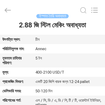
Zhengzhou
Annec
Industrial
Co.,
Ltd..
ইস্পাত তৈরি অবাধ্যতা
All
Rights
Reserved.
2.88 জি স্টিল মেকিং অবাধ্যতা
বাড়ি
পণ্য
উৎপত্তি স্থল:
চীন
পরিচিতিমুলক নাম:
Annec
আমাদের
ন্যূনতম চাহিদার
5 টন
সম্পর্কে
পরিমাণ:
মূল্য:
400-2100 USD/T
কারখানা
প্যাকেজিং বিবরণ:
একটি 20 জিপি ধারক জন্য 12-24 pallet
পরিদর্শন
ডেলিভারি সময়:
50-120 দিন
পরিশোধের শর্ত:
এল / সি, ডি / এ, ডি / পি, টি / টি, ওয়েস্টার্ন ইউনিয়ন,
গুণমান