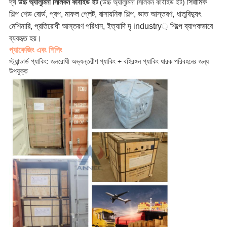
দ্য
সিরামিক
উচ্চ অ্যালুমিনা সিলিকন কার্বাইড ইট
(উচ্চ অ্যালুমিনা সিলিকন কার্বাইড ইট)
শিল্প শেড বোর্ড, প্রপ, মাফল প্লেট, রাসায়নিক শিল্প, ভাত আস্তরণ, ধাতুবিদ্যুৎ
মেশিনারি, প্রতিরোধী আস্তরণ পরিধান, ইত্যাদি দৃ industry় শিল্পে ব্যাপকভাবে
ব্যবহৃত হয়।
প্যাকেজিং এবং শিপিং
স্ট্যান্ডার্ড প্যাকিং: জলরোধী অভ্যন্তরীণ প্যাকিং + বহিরঙ্গন প্যাকিং ধারক পরিবহনের জন্য
উপযুক্ত