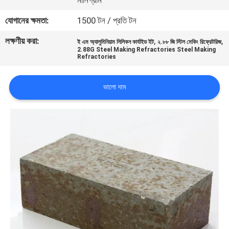
মানিগ্রাম
নিয়ন্ত্রণ
যোগানের ক্ষমতা:
1500 টন / প্রতি টন
লক্ষণীয় করা:
,
,
আমাদের
ই এম অ্যালুমিনিয়াম সিলিকন কার্বাইড ইট
২.৮৮ জি স্টিল মেকিং রিফ্রেটরিজ
2.88G Steel Making Refractories Steel Making
Refractories
সাথে
যোগাযোগ
ভালো দাম
খবর
মামলা
সাইট
ম্যাপ