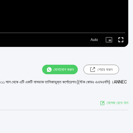
Auto
Picture-
Fullscre
in-
Picture
যোগাযোগ করুন
শেয়ার করুন
, এবং ২০১১ সাল থেকে এটি একটি নাসডাক তালিকাভুক্ত কর্পোরেশন ((স্টক কোডঃ এএনএনসি) ।ANNEC
মেসেজ রেখে যান