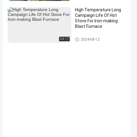
High Temperature Long
Campaign Life Of Hot
Stove For Iron-making
Blast Furnace
গরম ব্লাস্ট চুলা
04:17
2024-08-12
en