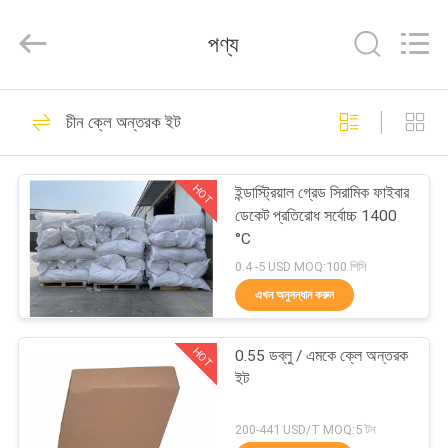
Zhengzhou
Annec
Industrial
পণ্য
Co.,
Ltd..
All
Rights
Reserved.
বাড়ি
77
চীন ক্লে অন্তরক ইট
ক্লে রিফ্র্যাক্টরি ইট
পণ্য
HOT
ইন্ডাস্ট্রিয়াল গ্রেড সিরামিক ফাইবার
ডেকেট প্রতিরোধ সর্বোচ্চ 1400
আমাদের
°C
সম্পর্কে
0.4 -5 USD MOQ:100 পিসি
এখন অনুসন্ধান করুন
87
কারখানা
HOT
0.55 ডব্লু / এমকে ক্লে অন্তরক
পরিদর্শন
উচ্চ অ্যালুমিনা প্রতিসরণ ইট
ইট
গুণমান
200-441 USD/T MOQ:5 টন