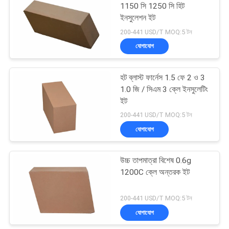
1150 সি 1250 সি হিট
ইনসুলেশন ইট
39
200-441 USD/T MOQ:5 টন
যোগাযোগ
মালাইট আইসোলেশন ইট
হট ব্লাস্ট ফার্নেস 1.5 ফে 2 ও 3
1.0 জি / সিএম 3 ক্লে ইনসুলেটিং
ইট
200-441 USD/T MOQ:5 টন
যোগাযোগ
29
উচ্চ তাপমাত্রা বিশেষ 0.6g
একক অগ্নি প্রতিরোধক
1200C ক্লে অন্তরক ইট
200-441 USD/T MOQ:5 টন
যোগাযোগ