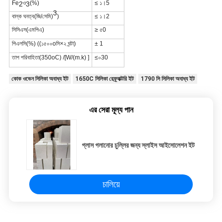
Fe
ও
(%)
≤ ১।5
2
3
3
বাল্ক ঘনত্ব
(জি/সেমি)
)
≤ ১।2
সিসিএস
(এমপিএ)
≥ ৫0
পিএলসি
(%) ((১৫০০oসি×২ ঘন্টা)
± 1
তাপ পরিবাহিতা
(350oC) /[W/(m.k) ]
≤০30
কোক ওভেন সিলিকা অবাধ্য ইট
1650C সিলিকা রেফ্র্যাক্টরি ইট
1790 সি সিলিকা অবাধ্য ইট
এর সেরা মূল্য পান
গ্লাস গলানোর চুল্লির জন্য স্লাইস আইসোলেশন ইট
চালিয়ে