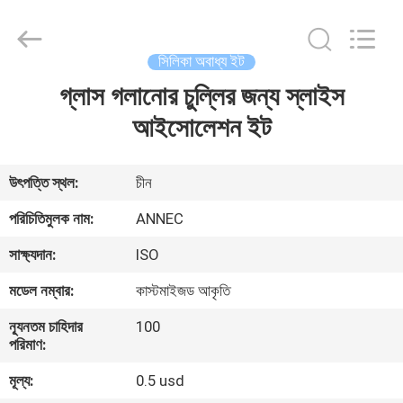
Zhengzhou
Annec
Industrial
Co.,
Ltd..
সিলিকা অবাধ্য ইট
All
Rights
Reserved.
গ্লাস গলানোর চুল্লির জন্য স্লাইস
বাড়ি
আইসোলেশন ইট
পণ্য
উৎপত্তি স্থল:
চীন
আমাদের
পরিচিতিমুলক নাম:
ANNEC
সম্পর্কে
সাক্ষ্যদান:
ISO
মডেল নম্বার:
কাস্টমাইজড আকৃতি
কারখানা
ন্যূনতম চাহিদার
100
পরিদর্শন
পরিমাণ:
মূল্য:
0.5 usd
গুণমান