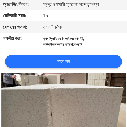
প্যাকেজিং বিবরণ:
সমুদ্র উপযোগী প্যাকেজ সঙ্গে তৃণশয্যা
নিয়ন্ত্রণ
ডেলিভারি সময়:
15
আমাদের
যোগানের ক্ষমতা:
৩০০ টন/মাস
সাথে
লক্ষণীয় করা:
,
গ্লাস ফ্লিটিং ফার্নেস আইসোলেশন ইট
যোগাযোগ
কাস্টমাইজড স্লাইস আইসোলেশন ইট
খবর
ভালো দাম
মামলা
সাইট
ম্যাপ