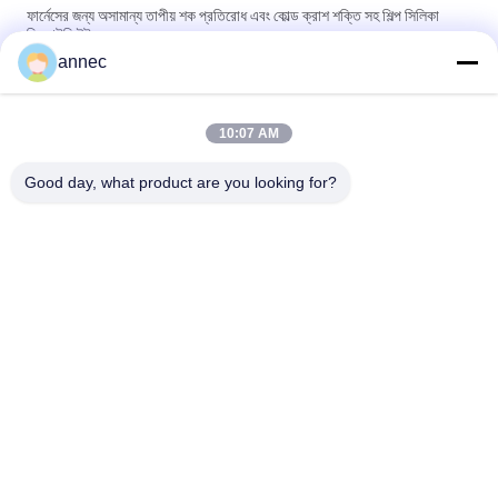
ফার্নেসের জন্য অসামান্য তাপীয় শক প্রতিরোধ এবং কোল্ড ক্রাশ শক্তি সহ শিল্প সিলিকা
রিফ্র্যাক্টরি ইট
annec
Customized Size and Heat Resistant Silica Fire Brick for High
Temperature Industrial Furnaces
10:07 AM
Silica Fire Brick for High Temperature Industrial Furnaces in
High Demand
Good day, what product are you looking for?
সব
ক্লে রিফ্র্যাক্টরি ইট
উচ্চ অ্যালুমিনা প্রতিসরণ ইট
সিলিকা অবাধ্য ইট
ক্লে অন্তরক ইট
উচ্চ অ্যালুমিনা অন্তরক ইট
সিলিকা ইনস্যুলেশন ইট