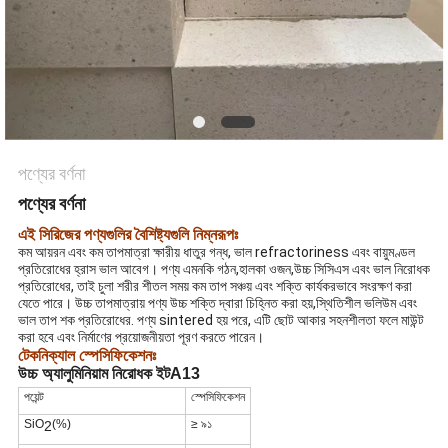
গোপনীয়তা
নীতি
পণ্যের বর্ণনা
পণ্যের বর্ণনা
এই সিরিজের পণ্যগুলির বৈশিষ্ট্যগুলি নিম্নরূপঃ
কম আয়রন এবং কম তাপমাত্রা ক্ষারীয় ধাতুর গন্ধ, ভাল refractoriness এবং বায়ুমণ্ডল
প্রতিরোধের হ্রাস ভাল আবেগ। পণ্য এমনকি গঠন,হালকা ওজন,উচ্চ সিসিএস এবং ভাল নিরোধক
প্রতিরোধের, তাই চুলা শরীর শীতল সময় কম তাপ সঞ্চয় এবং শক্তি কার্যকরভাবে সংরক্ষণ করা
যেতে পারে। উচ্চ তাপমাত্রায় পণ্য উচ্চ শক্তি দ্বারা চিহ্নিত করা হয়,স্থিতিশীল ভলিউম এবং
ভাল তাপ শক প্রতিরোধের. পণ্য sintered হয় পরে, এটি ছোট আকার সহনশীলতা ফলে মাউন্ট
করা হবে এবং নির্মাণের প্রয়োজনীয়তা পূরণ করতে পারেন।
টেকনিক্যাল স্পেসিফিকেশনঃ
উচ্চ অ্যালুমিনিয়াম নিরোধক ইট
A13
পয়েন্ট
স্পেসিফিকেশন
SiO
(%)
≥ ৯১
2