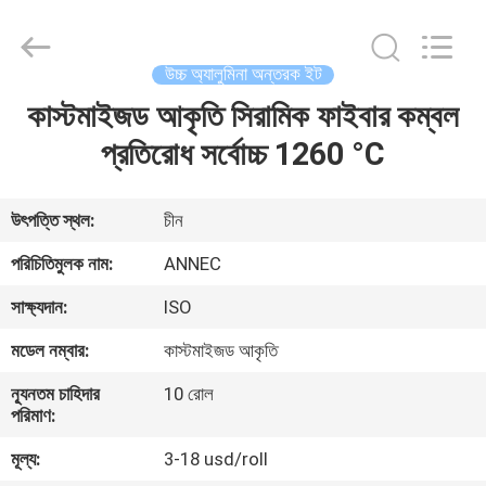
Zhengzhou
Annec
Industrial
Co.,
Ltd..
উচ্চ অ্যালুমিনা অন্তরক ইট
All
Rights
Reserved.
কাস্টমাইজড আকৃতি সিরামিক ফাইবার কম্বল
বাড়ি
প্রতিরোধ সর্বোচ্চ 1260 °C
পণ্য
উৎপত্তি স্থল:
চীন
আমাদের
পরিচিতিমুলক নাম:
ANNEC
সম্পর্কে
সাক্ষ্যদান:
ISO
মডেল নম্বার:
কাস্টমাইজড আকৃতি
কারখানা
ন্যূনতম চাহিদার
10 রোল
পরিদর্শন
পরিমাণ:
মূল্য:
3-18 usd/roll
গুণমান