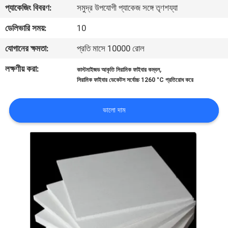
প্যাকেজিং বিবরণ:
সমুদ্র উপযোগী প্যাকেজ সঙ্গে তৃণশয্যা
নিয়ন্ত্রণ
ডেলিভারি সময়:
10
আমাদের
যোগানের ক্ষমতা:
প্রতি মাসে 10000 রোল
সাথে
লক্ষণীয় করা:
,
কাস্টমাইজড আকৃতি সিরামিক ফাইবার কম্বল
যোগাযোগ
সিরামিক ফাইবার ডেকেটস সর্বোচ্চ 1260 °C প্রতিরোধ করে
খবর
ভালো দাম
মামলা
সাইট
ম্যাপ