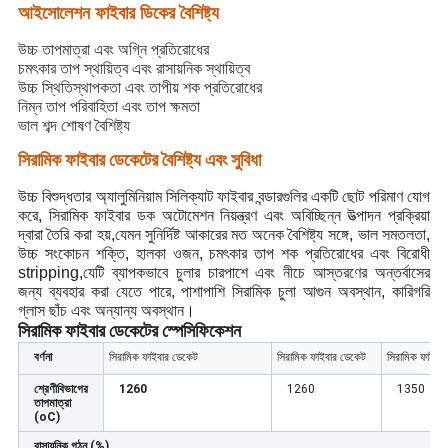
আইসোলেশন ফাইবার ডিকের বৈশিষ্ট্য
উচ্চ তাপমাত্রা এবং অগ্নি প্রতিরোধের
চমৎকার তাপ স্থায়িত্ব এবং রাসায়নিক স্থায়িত্ব
উচ্চ স্থিতিস্থাপকতা এবং তাপীয় শক প্রতিরোধের
নিম্ন তাপ পরিবাহিতা এবং তাপ ক্ষমতা
ভাল শব্দ শোষণ বৈশিষ্ট্য
সিরামিক ফাইবার ডেকেটের বৈশিষ্ট্য এবং সুবিধা
উচ্চ বিশুদ্ধতার অ্যালুমিনিয়াম সিলিক্যাট ফাইবার বন্ডারগুলির একটি ছোট পরিমাণ যোগ
করে, সিরামিক ফাইবার ডক অটোমেশন নিয়ন্ত্রণ এবং অবিচ্ছিন্ন উত্পাদন প্রক্রিয়া
দ্বারা তৈরি করা হয়,যেমন সুনির্দিষ্ট আকারের মত অনেক বৈশিষ্ট্য সঙ্গে, ভাল সমতলতা,
উচ্চ সংকোচন শক্তি, হালকা ওজন, চমৎকার তাপ শক প্রতিরোধের এবং বিরোধী
stripping,যেটি ব্যাপকভাবে চুলার চারপাশে এবং নীচে আস্তরণের অন্তর্বাসের
জন্য ব্যবহার করা যেতে পারে, পাশাপাশি সিরামিক চুলা আগুন অবস্থান, কারিগরি
গ্লাস ছাঁচ এবং অন্যান্য অবস্থান।
সিরামিক ফাইবার ডেকেটের স্পেসিফিকেশন
বর্ণনা
সিরামিক ফাইবার ডেকেট
সিরামিক ফাইবার ডেকেট
সিরামিক ফাইবা
শ্রেণীবিভাগের
1260
1260
1350
তাপমাত্রা
(oC)
রাসায়নিক গঠন (%)