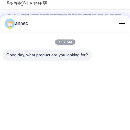
উচ্চ অ্যালুমিনা অন্তরক ইট
জে এম ২৬ হালকা ওজনের মালাইট আইসোলেশন ইট উচ্চ তাপমাত্রা চুলা, চুলা এবং চুলা জন্য
annec
উচ্চ অ্যালুমিনা ইন্সুলেশন ইট ৪২%-৭২% Al2O3 ১২৫০℃-১৬০০℃
JM 23 মালাইট আইসোলেশন স্পেশাল brick for Lime Furnace And High
7:07 AM
Thermal Tunnel Furnace JM 23 মালাইট আইসোলেশন স্পেশাল brick for
Lime Furnace and High Thermal Tunnel Furnace
Good day, what product are you looking for?
সব
ক্লে রিফ্র্যাক্টরি ইট
উচ্চ অ্যালুমিনা প্রতিসরণ ইট
সিলিকা অবাধ্য ইট
ক্লে অন্তরক ইট
উচ্চ অ্যালুমিনা অন্তরক ইট
সিলিকা ইনস্যুলেশন ইট