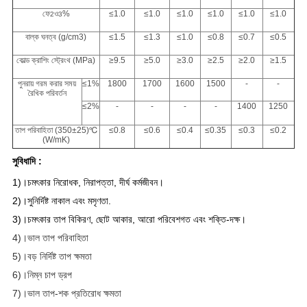
ফে
ও
%
≤1.0
≤1.0
≤1.0
≤1.0
≤1.0
≤1.0
2
3
বাল্ক ঘনত্ব (g/cm3)
≤1.5
≤1.3
≤1.0
≤0.8
≤0.7
≤0.5
কোল্ড ক্রাশিং স্ট্রেংথ (MPa)
≥9.5
≥5.0
≥3.0
≥2.5
≥2.0
≥1.5
পুনরায় গরম করার সময়
≤1%
1800
1700
1600
1500
-
-
রৈখিক পরিবর্তন
≤2%
-
-
-
-
1400
1250
তাপ পরিবাহিতা (350±25)℃
≤0.8
≤0.6
≤0.4
≤0.35
≤0.3
≤0.2
(W/mK)
সুবিধাদি :
1)।চমৎকার নিরোধক, নিরাপত্তা, দীর্ঘ কর্মজীবন।
2)।সুনির্দিষ্ট নাকাল এবং মসৃণতা.
3)।চমৎকার তাপ বিকিরণ, ছোট আকার, আরো পরিবেশগত এবং শক্তি-দক্ষ।
4)।ভাল তাপ পরিবাহিতা
5)।বড় নির্দিষ্ট তাপ ক্ষমতা
6)।নিম্ন চাপ ড্রপ
7)।
ভাল তাপ-শক প্রতিরোধ ক্ষমতা