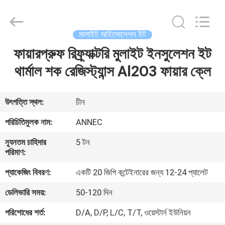
Zhengzhou
Annec
Industrial
Co.,
Ltd..
মালাইট আইসোলেশন ইট
All
Rights
Reserved.
ফায়ারপ্রুফ রিফ্র্যাক্টরি মুলাইট ইনসুলেশন ইট
বাড়ি
থার্মাল শক রেজিস্ট্যান্স Al2O3 ফায়ার ক্লে
পণ্য
উৎপত্তি স্থল:
চীন
আমাদের
পরিচিতিমুলক নাম:
ANNEC
সম্পর্কে
ন্যূনতম চাহিদার
5 টন
পরিমাণ:
কারখানা
প্যাকেজিং বিবরণ:
একটি 20 জিপি কন্টেইনারের জন্য 12-24 প্যালেট
পরিদর্শন
ডেলিভারি সময়:
50-120 দিন
পরিশোধের শর্ত:
D/A, D/P, L/C, T/T, ওয়েস্টার্ন ইউনিয়ন
গুণমান