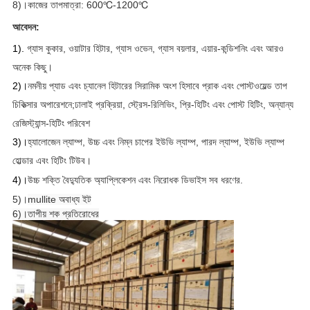
8)।কাজের তাপমাত্রা: 600
℃-1200℃
আবেদন:
1)
.
গ্যাস কুকার, ওয়াটার হিটার, গ্যাস ওভেন, গ্যাস বয়লার, এয়ার-কন্ডিশনিং এবং আরও
অনেক কিছু।
2)।
নমনীয় প্যাড এবং চ্যানেল হিটারের সিরামিক অংশ হিসাবে প্রাক এবং পোস্টওয়েল্ড তাপ
চিকিত্সার অপারেশনে;ঢালাই প্রক্রিয়া, স্ট্রেস-রিলিভিং, প্রি-হিটিং এবং পোস্ট হিটিং, অন্যান্য
রেজিস্ট্যান্স-হিটিং পরিবেশ
3)।
হ্যালোজেন ল্যাম্প, উচ্চ এবং নিম্ন চাপের ইউভি ল্যাম্প, পারদ ল্যাম্প, ইউভি ল্যাম্প
হোল্ডার এবং হিটিং টিউব।
4)।
উচ্চ শক্তি বৈদ্যুতিক অ্যাপ্লিকেশন এবং নিরোধক ডিভাইস সব ধরণের.
5)।
mullite অবাধ্য ইট
6)।
তাপীয় শক প্রতিরোধের