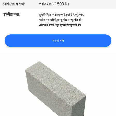
যোগানের ক্ষমতা:
প্রতি মাসে 1500 টন
নিয়ন্ত্রণ
লক্ষণীয় করা:
,
মুলাইট ব্রিক ফায়ারপ্রুফ রিফ্র্যাক্টরি ইনসুলেশন
,
থার্মাল শক রেজিস্ট্যান্স মুলাইট ইনসুলেটিং ইট
আমাদের
Al2O3 ফায়ার ক্লে মুলাইট ইনসুলেটিং ইট
সাথে
যোগাযোগ
ভালো দাম
খবর
মামলা
সাইট
ম্যাপ