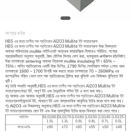
গোপনীয়তা
নীতি
পণ্যের বর্ণনা
HBS এর জন্য তাপীয় শক প্রতিরোধ Al2O3 Mullite ইট ফায়ারপ্রুফ
HBS এর জন্য তাপীয় শক প্রতিরোধ Al2O3 Mullite ইট ফায়ারপ্রুফ
উচ্চ বিশুদ্ধতা 
অবাধ্য পাউডারের mullite লাইটওয়েট অন্তরক ফায়ারব্রিক হিসাবেও পরিচিত, পণ্যের 
প্রয়োজনীয়তা অনুপাত অনুযায়ী, জৈব যৌগিক ফিলার যোগ করা, ভ্যাকুয়াম এক্সট্রুশন ছাঁচনির্মাণ, 
উচ্চ তাপমাত্রা sintering অবাধ্য নিরোধক mullite insulating ইট। 65% ~ 
75%। অগ্নি প্রতিরোধের একটি উচ্চ ডিগ্রি, 1790 ডিগ্রি সেলসিয়াস পর্যন্ত।লোড নরম 
তাপমাত্রা 1600 ~ 1700 ডিগ্রী শুরু করতে.ঘরের তাপমাত্রা 70 ~ 260MPa এর 
কম্প্রেসিভ শক্তি।ভাল তাপ শক প্রতিরোধের.সিন্টার করা মুল্লিট এবং ফিউজড মুল্লিতে ইট 
দুটি।
ক) তৈরি পদ্ধতি অনুযায়ী,
HBS এর জন্য তাপীয় শক প্রতিরোধ Al2O3 Mullite ইট
ফায়ারপ্রুফ
পোড়া ইট, অপুর্ণ ইট এবং বৈদ্যুতিক গলিত ইট এ ভাগ করা যায়।
খ) আকার এবং আকার অনুযায়ী,
HBS এর জন্য তাপীয় শক প্রতিরোধ Al2O3 Mullite ইট
ফায়ারপ্রুফ
স্ট্যান্ডার্ড ইট, সাধারণ ইট এবং অস্বাভাবিক আকৃতির ইটের মধ্যে ভাগ করা যায়।
গ) Al2O3 এর বিষয়বস্তু অনুসারে,
HBS এর জন্য তাপীয় শক প্রতিরোধ Al2O3 Mullite
ইট ফায়ারপ্রুফ
ফায়ার ক্লে ইট এবং উচ্চ অ্যালুমিনা ইটের মধ্যে বিভক্ত করা যেতে পারে।
আইটেম
DLG180-
DLG170-
LG160-
LG150-
LG140-
LG125-
1.5L
1.3L
0.8L
0.8L
0.7L
0.5L
আল
ও
%
≥90
≥72
≥60
≥55
≥50
≥48
2
3