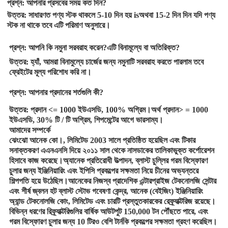
প্রশ্ন: আপনার প্রসবের সময় কত দিন?
উত্তর: সাধারণত পণ্য স্টক থাকলে 5-10 দিন হয় isঅথবা 15-2 দিন দিন যদি পণ্য
স্টক না থাকে তবে এটি পরিমাণ অনুসারে।
প্রশ্ন: আপনি কি নমুনা সরবরাহ করেন?এটি বিনামূল্যে বা অতিরিক্ত?
উত্তর: হ্যাঁ, আমরা বিনামুল্যে চার্জের জন্য নমুনাটি সরবরাহ করতে পারলাম তবে
ফ্রেইটের মূল্য পরিশোধ করি না।
প্রশ্ন: আপনার প্রদানের শর্তগুলি কী?
উত্তর: প্রদান <= 1000 ইউএসডি, 100% অগ্রিম।অর্থ প্রদান> = 1000
ইউএসডি, 30% টি / টি অগ্রিম, শিপমেন্টের আগে ভারসাম্য।
আমাদের সম্পর্কে
ঝেংঝো আনেক কো।, লিমিটেড 2003 সালে প্রতিষ্ঠিত হয়েছিল এবং টিকার
সনাক্তকরণ এএনএনসি দিয়ে ২০১১ সাল থেকে নাসডাকের তালিকাভুক্ত কর্পোরেশন
হিসাবে কাজ করেছে।অ্যানেক প্রতিরোধী উত্পাদন, ব্লাস্ট চুল্লির গরম বিস্ফোরণ
চুলার জন্য ইঞ্জিনিয়ারিং এবং ইপিসি প্রকল্পের সক্ষমতা নিয়ে চীনের অভ্যন্তরে
শিল্পপতি হয়ে উঠেছিল।আনেকের নিজস্ব প্রাদেশিক এন্টারপ্রাইজ টেকনোলজি সেন্টার
এবং শীর্ষ জ্বলন হট ব্লাস্ট স্টোভ গবেষণা কেন্দ্র, আনেক (বেইজিং) ইঞ্জিনিয়ারিং
অ্যান্ড টেকনোলজি কোং, লিমিটেড এবং চারটি প্রস্তুতকারকের রেফ্র্যাক্টরিজ রয়েছে।
বিভিন্ন ধরণের রিফ্র্যাক্টরিগুলির বার্ষিক আউটপুট 150,000 টন পৌঁছতে পারে, এবং
গরম বিস্ফোরণ চুলার জন্য 10 টিরও বেশি টার্নকি প্রকল্পের সক্ষমতা গ্রহণ করেছিল।