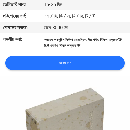
ডেলিভারি সময়:
15-25 দিন
নিয়ন্ত্রণ
পরিশোধের শর্ত:
এল / সি, ডি / এ, ডি / পি, টি / টি
আমাদের
যোগানের ক্ষমতা:
মাসে 3000 টন
সাথে
লক্ষণীয় করা:
,
,
অন্তরক অ্যালুমিনা সিলিকা ফায়ার ব্রিক
উচ্চ শক্তি সিলিকা অন্তরক ইট
যোগাযোগ
5.0 এমপিএ সিলিকা অন্তরক ইট
খবর
ভালো দাম
মামলা
সাইট
ম্যাপ