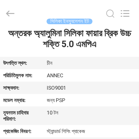
Zhengzhou
Annec
Industrial
Co.,
Ltd..
সিলিকা ইনস্যুলেশন ইট
All
Rights
Reserved.
অন্তরক অ্যালুমিনা সিলিকা ফায়ার ব্রিক উচ্চ
বাড়ি
শক্তি 5.0 এমপিএ
পণ্য
উৎপত্তি স্থল:
চীন
আমাদের
পরিচিতিমুলক নাম:
ANNEC
সম্পর্কে
সাক্ষ্যদান:
ISO9001
মডেল নম্বার:
জন্য PSP
কারখানা
ন্যূনতম চাহিদার
10 টন
পরিদর্শন
পরিমাণ:
প্যাকেজিং বিবরণ:
স্ট্যান্ডার্ড শিপিং প্যাকেজ
গুণমান