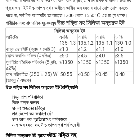
যা গলিত উপাদানের সাথে সরাসরি যোগাযোগ ছাড়াই তাপ নিরোধক বা হালকা ওজনের
প্রয়োজন।ইট উচ্চ তাপমাত্রার অধীনে ক্ষারীয় অবাধ্যতার সাথে যোগাযোগ করতে
পারে না, সর্বাধিক অপারেটিং তাপমাত্রা 1200 থেকে 1550 ℃ এর মধ্যে থাকে
।
উচ্চ শক্তি সহ সিলিকা অন্তরক ইট
শারীরিক এবং রাসায়নিক সূচকসমূহ
সিলিকা অন্তরক ইট
আইটেম
এনজি
এনজি
এনজি
এনজি
135-1.3
135.1.2
135-1.1
130-1.0
বাল্ক ডেনসিটি (গ্রাম / সেমি 3)
≤1.3
≤1.2
≤1.1
≤1.0
কোল্ড ক্রাশিং শক্তি (এমপিএ)
≥5.0
≥4.5
≥4.0
≥3.5
পুনর্নির্মাণে রৈখিক পরিবর্তন (5 ঘন্টা,
≥1350
≥1350
≥1350
≥1350
≤2%)
তাপ পরিবাহিতা (350 ± 25) W
.50.55
≤0.50
≤0.45
.0.40
(ডাব্লু / এমকে)
উচ্চ শক্তি সহ সিলিকা অন্তরক ইট বৈশিষ্ট্যগুলি
নিম্ন তাপ পরিবাহিতা
নিম্ন বাল্ক ঘনত্ব
হালকা ওজনের চরিত্র
হাই টেম্পে কম ক্রাইপ রেট
ভাল তাপ শক প্রতিরোধের কর্মক্ষমতা
ভাল অবাধ্যতা সহ উচ্চ তাপমাত্রা প্রতিরোধী
উচ্চ শক্তি সহ
সিলিকা অন্তরক ইট প্রয়োগ