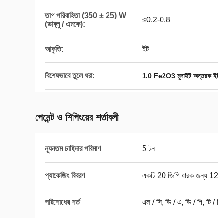
তাপ পরিবাহিতা (350 ± 25) W
≤0.2-0.8
(ডাব্লু / এমকে):
আকৃতি:
ইট
বিশেষভাবে তুলে ধরা:
1.0 Fe2O3 মুলাইট অন্তরক ই
পেমেন্ট ও শিপিংয়ের শর্তাবলী
ন্যূনতম চাহিদার পরিমাণ
5 টন
প্যাকেজিং বিবরণ
একটি 20 জিপি ধারক জন্য 1
পরিশোধের শর্ত
এল / সি, ডি / এ, ডি / পি, টি / ট