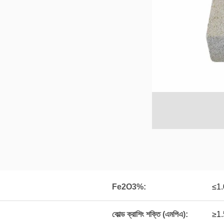
Fe2O3%:
≤1.
কোল্ড ক্রাশিং শক্তি (এমপিএ):
≥1.