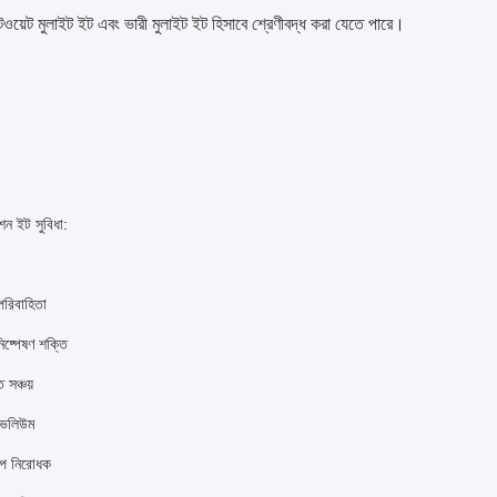
ওয়েট মুলাইট ইট এবং ভারী মুলাইট ইট হিসাবে শ্রেণীবদ্ধ করা যেতে পারে।
শন ইট সুবিধা:
পরিবাহিতা
নিষ্পেষণ শক্তি
 সঞ্চয়
 ভলিউম
াপ নিরোধক