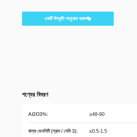
একটি উদ্ধৃতি অনুরোধ করুন
পণ্যের বিবরণ
Al2O3%:
≥48-90
বাল্ক ডেনসিটি (গ্রাম / সেমি 3):
≤0.5-1.5