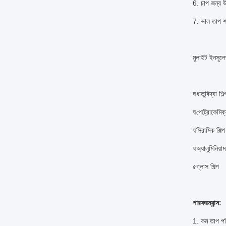
6. চাপ জন্য উ
7. ভাল তাপ শক
মুলাইট ইনসুলে
ঘ
ধাতুবিদ্যা শিল্
ঘ
পেট্রোকেমিক্য
ঘ
সিরামিক শিল্প
ঘ
অ্যালুমিনিয়াম
৫
গ্লাস শিল্প
পারফরম্যান্স:
1. কম তাপ পর