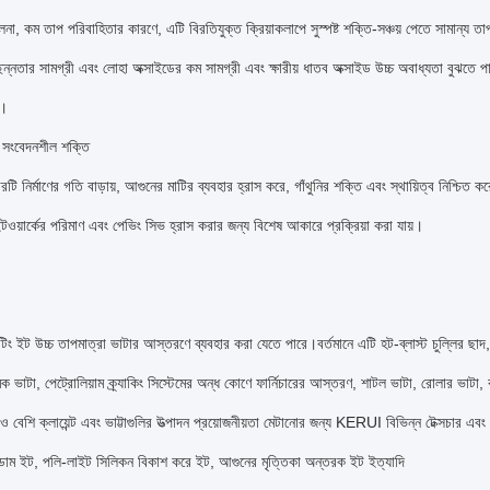
া, কম তাপ পরিবাহিতার কারণে, এটি বিরতিযুক্ত ক্রিয়াকলাপে সুস্পষ্ট শক্তি-সঞ্চয় পেতে সামান্য ত
ন্নতার সামগ্রী এবং লোহা অক্সাইডের কম সামগ্রী এবং ক্ষারীয় ধাতব অক্সাইড উচ্চ অবাধ্যতা বুঝতে 
ে।
় সংবেদনশীল শক্তি
 নির্মাণের গতি বাড়ায়, আগুনের মাটির ব্যবহার হ্রাস করে, গাঁথুনির শক্তি এবং স্থায়িত্ব নিশ্চিত ক
ওয়ার্কের পরিমাণ এবং পেভিং সিভ হ্রাস করার জন্য বিশেষ আকারে প্রক্রিয়া করা যায়।
টিং ইট উচ্চ তাপমাত্রা ভাটার আস্তরণে ব্যবহার করা যেতে পারে।বর্তমানে এটি হট-ব্লাস্ট চুল্লির ছাদ, 
িক ভাটা, পেট্রোলিয়াম ক্র্যাকিং সিস্টেমের অন্ধ কোণে ফার্নিচারের আস্তরণ, শাটল ভাটা, রোলার ভাটা, ক
 বেশি ক্লায়েন্ট এবং ভাট্টাগুলির উত্পাদন প্রয়োজনীয়তা মেটানোর জন্য KERUI বিভিন্ন টেক্সচার এব
নডাম ইট, পলি-লাইট সিলিকন বিকাশ করে ইট, আগুনের মৃত্তিকা অন্তরক ইট ইত্যাদি