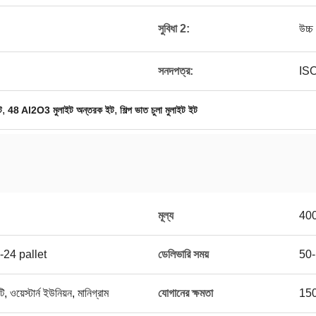
সুবিধা 2:
উচ্চ 
সনদপত্র:
IS
,
,
ট
48 Al2O3 মুলাইট অন্তরক ইট
শিল্প ভাত চুলা মুলাইট ইট
মূল্য
40
2-24 pallet
ডেলিভারি সময়
50-
ি, ওয়েস্টার্ন ইউনিয়ন, মানিগ্রাম
যোগানের ক্ষমতা
1500