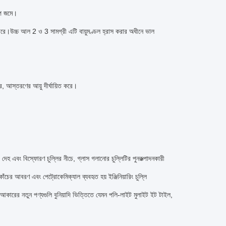
াপ জমে।
পারে।উচ্চ আল 2 ও 3 সামগ্রী এটি বায়ুমণ্ডল হ্রাস করার অধীনে ভাল
রে, আস্তরণের আয়ু দীর্ঘায়িত করে।
দেহ এবং বিস্ফোরণ চুল্লির নীচে, গ্লাস গলানোর চুল্লিটির পুনরুত্পাদনকারী
াঁচের আবরণ এবং পেট্রোকেমিক্যাল ব্যবহৃত হয় ইঞ্জিনিয়ারিং চুল্লি
ং আকারের নতুন পণ্যগুলি বুনিয়াদি ভিত্তিতে যেমন পলি-লাইট মুলাইট ইট টাইল,