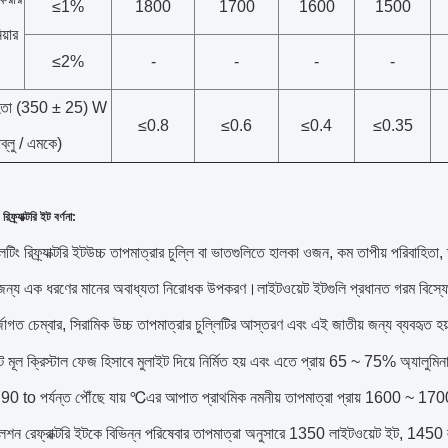
≤1%
1800
1700
1600
1500
য়ার
≤2%
-
-
-
-
হিতা (350 ± 25) W
≤0.8
≤0.6
≤0.4
≤0.35
ব্লু / এমকে)
িফ্র্যাক্টরি ইট
বর্ণনা:
িং রিফ্র্যাক্টরি ইট
উচ্চ তাপমাত্রার চুল্লি বা ভাতগুলিতে হালকা ওজন, কম তাপীয় পরিবাহিতা,
জন্য এক ধরণের মানের অবাধ্যতা নিরোধক উপকরণ।লাইটওয়েট ইটগুলি প্রধানত গরম বিস্ফোরণ চ
নর্জাগত চেম্বার, সিরামিক উচ্চ তাপমাত্রার চুল্লিটির আস্তরণ এবং এই জাতীয় জন্য ব্যবহৃত হ
 মূল ক্রিস্টাল ফেজ হিসাবে মুলাইট দিয়ে নির্মিত হয় এবং এতে প্রায় 65 ~ 75% অ্যালুমিনা 
790 to পর্যন্ত পৌঁছে যায় ℃এর আপাত প্রাথমিক নমনীয় তাপমাত্রা প্রায় 1600 ~ 17
লেশন রেফ্রাক্টরি ইটকে বিভিন্ন পরিষেবার তাপমাত্রা অনুসারে 1350 লাইটওয়েট ইট, 1450