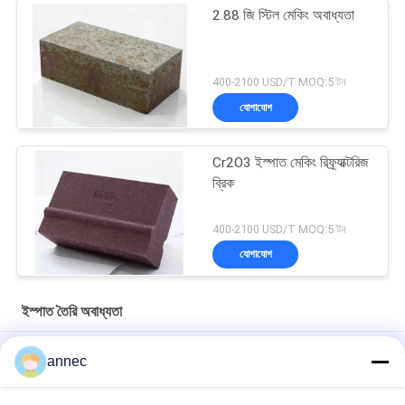
2.88 জি স্টিল মেকিং অবাধ্যতা
400-2100 USD/T MOQ:5 টন
যোগাযোগ
Cr2O3 ইস্পাত মেকিং রিফ্র্যাক্টরিজ
ব্রিক
400-2100 USD/T MOQ:5 টন
যোগাযোগ
ইস্পাত তৈরি অবাধ্যতা
ইলেকট্রিক আর্ক ফার্নেসের জন্য কাস্টমাইজড আকৃতি ম্যাগনেসিয়া কার্বন ইট
annec
গুনিং মেটেরিয়াল স্প্রে পেইন্ট 0.5 সিওও 2 স্টিল মেকিং রিফ্র্যাক্টরিগুলি