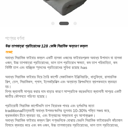
গোপনীয়তা
নীতি
পণ্যের বর্ণনা
উচ্চ তাপমাত্রা প্রতিরোধের 128 কেজি সিরামিক অন্তরণ কম্বল
সংজ্ঞা:
অবাধ্য সিরামিক ফাইবার কম্বল একটি হালকা ওজনের ফাইবারপ্রুফ অবাধ্য উপাদান যা হালকা
ওজন, উচ্চ তাপমাত্রা প্রতিরোধের, ভাল তাপ প্রতিরোধ ক্ষমতা, কম তাপ পরিবাহিতা, কম
নির্দিষ্ট তাপ এবং যান্ত্রিক স্পন্দনের প্রতিরোধের সুবিধা রয়েছে has
অবাধ্য সিরামিক ফাইবার দিয়ে তৈরি কার্পেট মেকানিকাল ইঞ্জিনিয়ারিং, ধাতুবিদ্যা, রাসায়নিক
শিল্প, তেল, সিরামিকস, গ্লাস, ইলেকট্রনিক্স এবং অন্যান্য শিল্পগুলিতে ব্যাপকভাবে ব্যবহৃত
হয়।
বিশ্ব জ্বালানী সাশ্রয় করার দাম বাড়ার কারণে সাম্প্রতিক বছরগুলিতে জ্বালানী সাশ্রয় একটি
জাতীয় কৌশলতে পরিণত হয়েছে।
প্রতিরোধী সিরামিক কার্পেটগুলি তাপ নিরোধক পাথর এবং দুর্গগুলির মতো
traditionalতিহ্যবাহী অবাধ্য উপকরণগুলির তুলনায় 10-30% শক্তি সঞ্চয় করে,
ক্রমবর্ধমান চীনে ব্যবহৃত হয়, এবং উন্নয়নের সম্ভাবনা খুব আশাব্যঞ্জক।
অবাধ্য সিরামিক ফাইবার কম্বল শিল্প পণ্যগুলিকে বোঝায় যেগুলি সিরামিক ফাইবারগুলি কাঁচামাল
হিসাবে ব্যবহার করে এবং কম ওজন, উচ্চ তাপমাত্রার প্রতিরোধের, ভাল তাপ প্রতিরোধের,