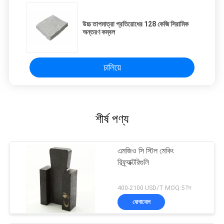
উচ্চ তাপমাত্রা প্রতিরোধের 128 কেজি সিরামিক
অন্তরণ কম্বল
চালিয়ে
শীর্ষ পণ্য
এমজিও সি স্টিল মেকিং
রিফ্র্যাক্টরিগুলি
400-2100 USD/T MOQ:5 টন
যোগাযোগ