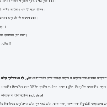
ল্য.আপনার বাজারে পণ্যগুলি প্রতিযোগিতামূলক করুন।
ঞতা।ফাটল প্রতিরোধ এবং ইট মধ্যে পাকান।
আপনার জন্য ছাঁচ ফি সংরক্ষণ করুন।
্ত্রণ।
মানের প্রয়োজন পূরণ করুন।
পট ডেলিভারি
 অগ্নি প্রতিরোধক ইট
اور
সাধারণত তাপীয় পৃষ্ঠের অবাধ্য অস্তর বা অন্যান্য অবাধ্য ব্যাক আস্ত
া রাসায়নিক শিল্পগুলিতে যেমন ইথিলিন ক্র্যাকিং ফার্নেসেস, নলাকার চুল্লি, সিন্থেটিক অ্যামোনিয়া, গ্
ক্টরি আস্তরণ বা তাপ নিরোধক industrial
থালীর সিরামিকের জন্য টানেল ভাটা, পুশ বোর্ড ভাটা, রোলার ভাটা, কাঠের ভাটা রিফ্র্যাক্টরি আস্তরণের 