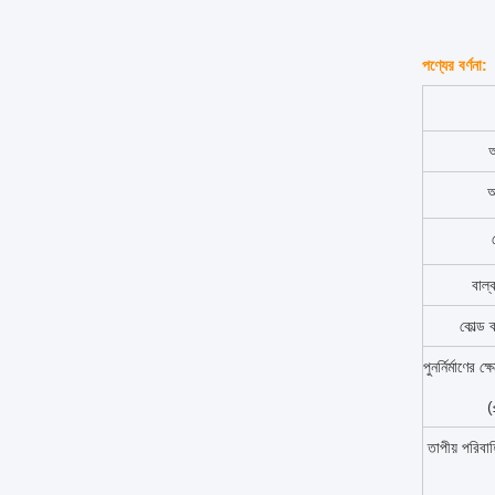
পণ্যের বর্ণনা:
বাল্
কোল্ড ক
পুনর্নির্মাণের ক
তাপীয় পরিব