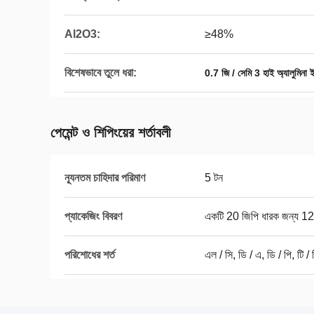
Al2O3:
≥48%
বিশেষভাবে তুলে ধরা:
0.7 জি / সেমি 3 হাই অ্যালুমিনা ই
পেমেন্ট ও শিপিংয়ের শর্তাবলী
ন্যূনতম চাহিদার পরিমাণ
5 টন
প্যাকেজিং বিবরণ
একটি 20 জিপি ধারক জন্য 1
পরিশোধের শর্ত
এল / সি, ডি / এ, ডি / পি, টি / ট