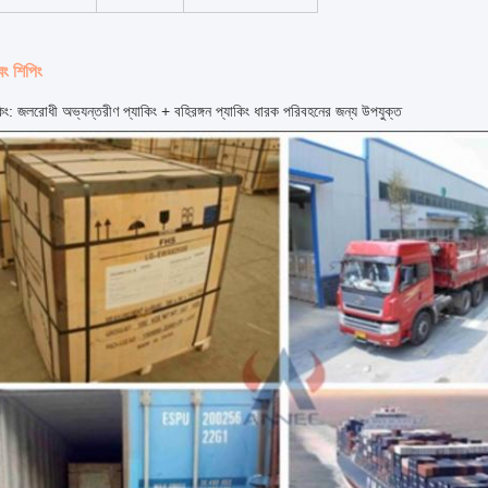
বং শিপিং
প্যাকিং: জলরোধী অভ্যন্তরীণ প্যাকিং + বহিরঙ্গন প্যাকিং ধারক পরিবহনের জন্য উপযুক্ত