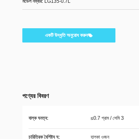
মডেল নম্বার:
LG135-0.7L
একটি উদ্ধৃতি অনুরোধ করুন
পণ্যের বিবরণ
বাল্ক ঘনত্ব:
≤0.7 গ্রাম / সেমি 3
চারিত্রিক বৈশিষ্ট্য ঘ:
হালকা ওজন