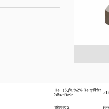
He （5 ঘন্টা, %2% Re পুনর্নির্মাণে
≥1
রৈখিক পরিবর্তন:
চরিত্রগত 2:
নিম্