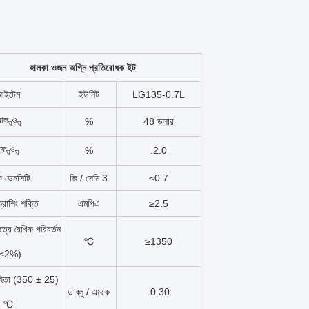
হালকা ওজন অগ্নি প্রতিরোধক ইট
আইটেম
ইউনিট
LG135-0.7L
আল
ও
%
48 ডলার
ঘ
ঘ
ফে
ও
%
.2.0
ঘ
ঘ
ক ডেনসিটি
জি / সেমি 3
≤0.7
্রাশিং শক্তি
এমপিএ
≥2.5
্ষেত্রে রৈখিক পরিবর্তন
℃
≥1350
(≤2%)
াহিতা (350 ± 25)
ডাব্লু / এমকে
.0.30
℃