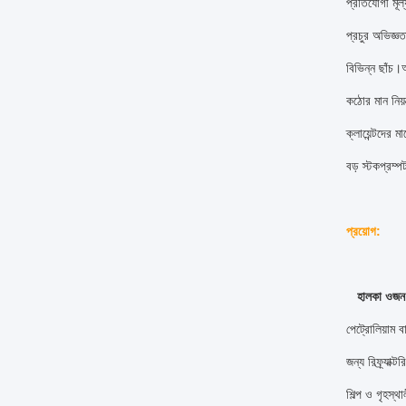
প্রতিযোগী মূ
প্রচুর অভিজ্
বিভিন্ন ছাঁচ।
কঠোর মান নিয়ন
ক্লায়েন্টদের 
বড় স্টকপ্রম্
প্রয়োগ:
হালকা ওজন
পেট্রোলিয়াম ব
জন্য রিফ্র্যা
শিল্প ও গৃহস্