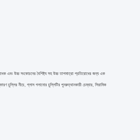
োধক এবং উচ্চ সংকোচনের বৈশিষ্ট্য সহ উচ্চ তাপমাত্রা প্রতিরোধের জন্য এক
ণ চুল্লির নীচে, গ্লাস গলানোর চুল্লিটির পুনরুত্থানকারী চেম্বার, সিরামিক