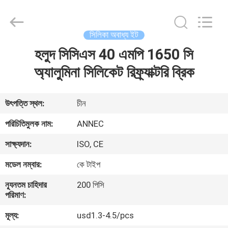
Zhengzhou
Annec
Industrial
Co.,
Ltd..
সিলিকা অবাধ্য ইট
All
Rights
Reserved.
হলুদ সিসিএস 40 এমপি 1650 সি
বাড়ি
অ্যালুমিনা সিলিকেট রিফ্র্যাক্টরি ব্রিক
পণ্য
উৎপত্তি স্থল:
চীন
আমাদের
পরিচিতিমুলক নাম:
ANNEC
সম্পর্কে
সাক্ষ্যদান:
ISO, CE
মডেল নম্বার:
কে টাইপ
কারখানা
ন্যূনতম চাহিদার
200 পিসি
পরিদর্শন
পরিমাণ:
মূল্য:
usd1.3-4.5/pcs
গুণমান