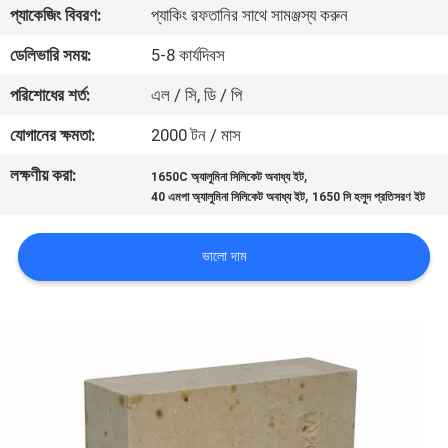
প্যাকেজিং বিবরণ:
প্যাকিং রফতানির সাথে সামঞ্জস্য করুন
নিয়ন্ত্রণ
ডেলিভারি সময়:
5-8 কার্যদিবস
আমাদের
পরিশোধের শর্ত:
এল / সি, ডি / পি
সাথে
যোগানের ক্ষমতা:
2000 টন / মাস
যোগাযোগ
লক্ষণীয় করা:
,
1650C অ্যালুমিনা সিলিকেট অবাধ্য ইট
,
40 এমপা অ্যালুমিনা সিলিকেট অবাধ্য ইট
1650 সি হলুদ প্রতিসরণ ইট
খবর
ভালো দাম
মামলা
সাইট
ম্যাপ