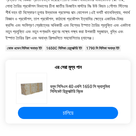
লোহা তৈরির প্রকৌশল বিভাগের চীনা জাতীয় ডিজাইন মাস্টার মিঃ উউ কিচাং।শৌগাং স্টিলের
শীর্ষ দহন হট বিস্ফোরণ চুলার উদ্ভাবক প্রফেসর ঝাং বোপেনগ।এই দলটি ধাতববিদ্যায়, পদার্থ
বিজ্ঞান ও প্রকৌশল, তাপ প্রকৌশল, কাঠামো প্রকৌশল ইত্যাদির ক্ষেত্রে একাধিক-বিষয়
ক্রসিং এবং সংমিশ্রণ শ্রেষ্ঠত্বের অধিকারী এবং বিশ্বের ইস্পাত তৈরির প্রযুক্তি এবং একটানা
নতুন প্রযুক্তি এবং নতুন পণ্যগুলি পূরণের লক্ষ্যে লক্ষ্য করা উপকারী সবুজায়ন, বুদ্ধি এবং
ইস্পাত তৈরির শিল্প এবং অবাধ্য শিল্পগুলিতে সহযোগিতার চ্যালেঞ্জ।
কোক ওভেন সিলিকা অবাধ্য ইট
1650C সিলিকা রেফ্র্যাক্টরি ইট
1790 সি সিলিকা অবাধ্য ইট
এর সেরা মূল্য পান
হলুদ সিসিএস 40 এমপি 1650 সি অ্যালুমিনা
সিলিকেট রিফ্র্যাক্টরি ব্রিক
চালিয়ে