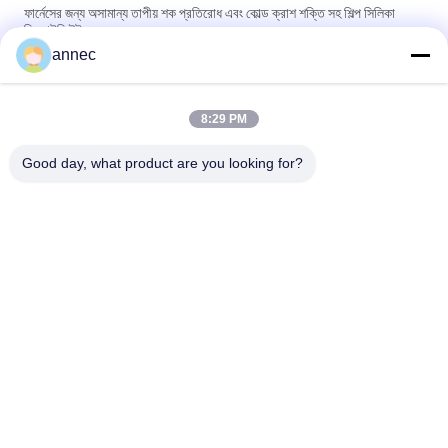
ফার্নেসের জন্য অসামান্য তাপীয় শক প্রতিরোধ এবং কোল্ড ক্রাশ শক্তি সহ শিল্প সিলিকা
রিফ্র্যাক্টরি ইট
annec
Customized Size and Heat Resistant Silica Fire Brick for High
Temperature Industrial Furnaces
8:29 PM
Silica Fire Brick for High Temperature Industrial Furnaces in
High Demand
Good day, what product are you looking for?
সব
ক্লে রিফ্র্যাক্টরি ইট
উচ্চ অ্যালুমিনা প্রতিসরণ ইট
সিলিকা অবাধ্য ইট
ক্লে অন্তরক ইট
উচ্চ অ্যালুমিনা অন্তরক ইট
সিলিকা ইনস্যুলেশন ইট