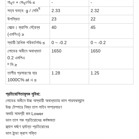
না
ও + কে
ও% ≤
-
-
ঘ
ঘ
ঘ
সত্য ঘনত্ব: g / সেমি
2.33
2.32
উপস্থিত
23
22
কোল্ড। ক্রাশিং স্ট্রেন্থ
40
45
(এমপিএ) ≥
স্থায়ী রৈখিক পরিবর্তন% ≤
0 ~ -0.2
0 ~ -0.2
লোডের অধীনে অবাধ্যতা
1650
1650
0.2 এমপিএ
º সি ≥
তাপীয় প্রসারণের হার
1.28
1.25
1000C% at এ ≤
প্রতিযোগিতামূলক সুবিধা:
লোডের অধীনে উচ্চ অস্থায়ী অবাধ্যতায় ভাল পারফরম্যান্স
উচ্চ টেম্পারে নিম্ন তাপ লাইন সম্প্রসারণ
অশুচি সামগ্রী কম Lower
ভাল তাপ শক প্রতিরোধের কর্মক্ষমতা
স্ল্যাগ ঘর্ষণে দুর্দান্ত প্রতিরোধের
ভাল ঠান্ডা ক্রাশ শক্তি