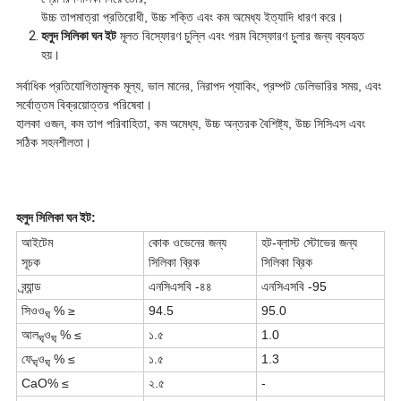
উচ্চ তাপমাত্রা প্রতিরোধী, উচ্চ শক্তি এবং কম অমেধ্য ইত্যাদি ধারণ করে।
হলুদ সিলিকা ঘন ইট
মূলত বিস্ফোরণ চুল্লি এবং গরম বিস্ফোরণ চুলার জন্য ব্যবহৃত
হয়।
সর্বাধিক প্রতিযোগিতামূলক মূল্য, ভাল মানের, নিরাপদ প্যাকিং, প্রম্পট ডেলিভারির সময়, এবং
সর্বোত্তম বিক্রয়োত্তর পরিষেবা।
হালকা ওজন, কম তাপ পরিবাহিতা, কম অমেধ্য, উচ্চ অন্তরক বৈশিষ্ট্য, উচ্চ সিসিএস এবং
সঠিক সহনশীলতা।
হলুদ সিলিকা ঘন ইট
:
আইটেম
কোক ওভেনের জন্য
হট-ব্লাস্ট স্টোভের জন্য
সূচক
সিলিকা ব্রিক
সিলিকা ব্রিক
ব্র্যান্ড
এনসিএসবি -৪৪
এনসিএসবি -95
সিওও
% ≥
94.5
95.0
ঘ
আল
ও
% ≤
১.৫
1.0
ঘ
ঘ
ফে
ও
% ≤
১.৫
1.3
ঘ
ঘ
CaO% ≤
২.৫
-