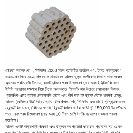
ঝেংঝো আনেক কো।, লিমিটেড 2003 সালে প্রতিষ্ঠিত হয়েছিল এবং টিকার সনাক্তকরণ
এএনএনসি দিয়ে ২০১১ সাল থেকে নাসডাকের তালিকাভুক্ত কর্পোরেশন হিসাবে কাজ করেছে।
অ্যানেক প্রতিরোধী উত্পাদন, ব্লাস্ট চুল্লির গরম বিস্ফোরণ চুলার জন্য ইঞ্জিনিয়ারিং এবং
ইপিসি প্রকল্পের সক্ষমতা নিয়ে চীনের অভ্যন্তরে শিল্পপতি হয়ে উঠেছে।আনেকের নিজস্ব
প্রাদেশিক এন্টারপ্রাইজ টেকনোলজি সেন্টার এবং শীর্ষ দহন হট ব্লাস্ট স্টোভ গবেষণা কেন্দ্র,
আনেক (বেইজিং) ইঞ্জিনিয়ারিং অ্যান্ড টেকনোলজি কোং, লিমিটেড এবং চারটি প্রস্তুতকারকের
রেফ্র্যাক্টরিজ রয়েছে।বিভিন্ন ধরণের রিফ্র্যাক্টরিগুলির বার্ষিক আউটপুট 150,000 টন পৌঁছতে
পারে, এবং গরম বিস্ফোরণ চুলার জন্য 10 টিরও বেশি টার্নকি প্রকল্পের সক্ষমতা গ্রহণ
করেছিল।
আনেক একটি শক্তিশালী গবেষণা এবং উন্নয়ন দল প্রতিষ্ঠা করেছেন, প্রফেসর সহ ১১ জন
প্রখ্যাত বিশেষজ্ঞরা প্রতিনিধিত্ব করেছেন।চীনা বিজ্ঞান একাডেমির একাডেমিস্ট ঝো গঝি,