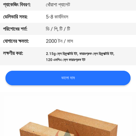
প্যাকেজিং বিবরণ:
ধোঁয়াশা প্যালেট
নিয়ন্ত্রণ
ডেলিভারি সময়:
5-8 কার্যদিবস
আমাদের
পরিশোধের শর্ত:
ডি / পি, টি / টি
সাথে
যোগানের ক্ষমতা:
2000 টন / মাস
যোগাযোগ
লক্ষণীয় করা:
,
,
2.15g ক্লে রিফ্র্যাক্টরি ইট
ফায়ারপ্রুফ ক্লে রিফ্র্যাক্টরি ইট
120 এমপিএ ক্লে ফায়ারপ্রুফ ইট
খবর
ভালো দাম
মামলা
সাইট
ম্যাপ