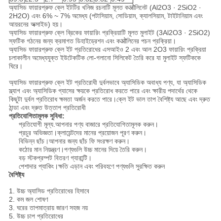
অ্যাসিড ফায়ারপ্রুফ ক্লে ইটটির খনিজ রচনাটি মূলত কओলিনেট (Al2O3 · 2SiO2 ·
2H2O) এবং 6% ~ 7% অমেধ্য (পটাসিয়াম, সোডিয়াম, ক্যালসিয়াম, টাইটানিয়াম এবং
আয়রনের অক্সাইড) হয়।
অ্যাসিড ফায়ারপ্রুফ ক্লে ব্রিকের ফায়ারিং প্রক্রিয়াটি মূলত মুলাইট (3Al2O3 · 2SiO2)
স্ফটিক গঠনের জন্য ক্রমাগত ডিহাইড্রেশন এবং কओলিনের পচন প্রক্রিয়া।
অ্যাসিড ফায়ারপ্রুফ ক্লে ইট প্রতিরোধের এসআইও 2 এবং আল 2O3 ফায়ারিং প্রক্রিয়া
চলাকালীন অমেধ্যযুক্ত ইউটেকটিক লো-গলানো সিলিকেট তৈরি করে যা মুলাইট স্ফটিককে
ঘিরে।
অ্যাসিড ফায়ারপ্রুফ ক্লে ইট প্রতিরোধী দুর্বলভাবে অ্যাসিডিক অবাধ্য পণ্য, যা অ্যাসিডিক
স্ল্যাগ এবং অ্যাসিডিক গ্যাসের ক্ষয়কে প্রতিরোধ করতে পারে এবং ক্ষারীয় পদার্থের থেকে
কিছুটা দুর্বল প্রতিরোধ ক্ষমতা অর্জন করতে পারে।ক্লে ইট ভাল তাপ বৈশিষ্ট্য আছে এবং দ্রুত
ঠান্ডা এবং দ্রুত উত্তাপ প্রতিরোধী
প্রতিযোগিতামূলক সুবিধা:
প্রতিযোগী মূল্য.আপনার পণ্য বাজারে প্রতিযোগিতামূলক করুন।
প্রচুর অভিজ্ঞতা।ক্লায়েন্টদের মানের প্রয়োজন পূরণ করুন।
বিভিন্ন ছাঁচ।আপনার জন্য ছাঁচ ফি সংরক্ষণ করুন।
কঠোর মান নিয়ন্ত্রণ।পণ্যগুলি উচ্চ মানের দিয়ে তৈরি করুন।
বড় স্টকপ্রম্পট বিতরণ গ্যারান্টি।
পেশাদার প্যাকিং।ক্ষতি এড়ান এবং পরিবহণে পণ্যগুলি সুরক্ষিত করুন
বৈশিষ্ট্য
1. উচ্চ অ্যাসিড প্রতিরোধের হিসাবে
2. কম জল শোষণ
3. ঘরের তাপমাত্রায় জারণ সহজ নয়
5. উচ্চ চাপ প্রতিরোধের