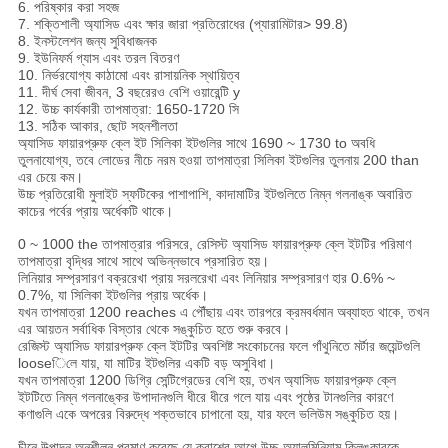
6. পরিষ্কার করা সহজ
7. শক্তিশালী অ্যাসিড এবং ক্ষার জারা প্রতিরোধের (প্যারামিটার> 99.8)
8. ইনস্টলেশন জন্য সুবিধাজনক
9. ইউনিফর্ম গ্যাস এবং তরল বিতরণ
10. নির্ভরযোগ্য কাঠামো এবং রাসায়নিক স্থায়িত্ব
11. দীর্ঘ সেবা জীবন, 3 বছরেরও বেশি ওয়ারেন্টি y
12. উচ্চ কার্যকারী তাপমাত্রা: 1650-1720 সি
13. সঠিক আকার, ছোট সহনশীলতা
অ্যাসিড ফায়ারপ্রুফ ক্লে ইট সিলিকা ইটগুলির সাথে 1690 ~ 1730 to অবধি
তুলনাযোগ্য, তবে লোডের নীচে নরম হওয়া তাপমাত্রা সিলিকা ইটগুলির তুলনায় 200 than
এর চেয়ে কম।
উচ্চ প্রতিরোধী মুলাইট স্ফটিকের পাশাপাশি, কাদামাটির ইটগুলিতে নিম্ন গলনাঙ্ক অবারিত
কাচের পর্বের প্রায় অর্ধেকটি থাকে।
0 ~ 1000 the তাপমাত্রার পরিসরে, রেসিস্ট অ্যাসিড ফায়ারপ্রুফ ক্লে ইটটির পরিমাণ
তাপমাত্রা বৃদ্ধির সাথে সাথে অভিন্নভাবে প্রসারিত হয়।
লিনিয়ার সম্প্রসারণ বক্ররেখা প্রায় সরলরেখা এবং লিনিয়ার সম্প্রসারণ হার 0.6% ~
0.7%, যা সিলিকা ইটগুলির প্রায় অর্ধেক।
যখন তাপমাত্রা 1200 reaches এ পৌঁছায় এবং তারপরে ক্রমবর্ধমান অব্যাহত থাকে, তখন
এর আয়তন সর্বাধিক বিস্তার থেকে সঙ্কুচিত হতে শুরু করবে।
রেজিস্ট অ্যাসিড ফায়ারপ্রুফ ক্লে ইটটির অবশিষ্ট সংকোচনের ফলে গাঁথুনিতে মর্টার জয়েন্টগুলি
looseিলে যায়, যা মাটির ইটগুলির একটি বড় অসুবিধা।
যখন তাপমাত্রা 1200 ডিগ্রি সেন্টিগ্রেডের বেশি হয়, তখন অ্যাসিড ফায়ারপ্রুফ ক্লে
ইটটিতে নিম্ন গলনাঙ্কের উপাদানগুলি ধীরে ধীরে গলে যায় এবং পৃষ্ঠের টানগুলির কারণে
কণাগুলি একে অপরের বিরুদ্ধে শক্তভাবে চাপানো হয়, যার ফলে ভলিউম সঙ্কুচিত হয়।
চীনে উত্পাদন অনুশীলন প্রমাণ করেছে যে ক্রাশের আগে উচ্চ-অ্যালুমিনিয়াম ক্লিঙ্কারকে