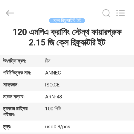
Zhengzhou
Annec
Industrial
Co.,
Ltd..
ক্লে রিফ্র্যাক্টরি ইট
All
Rights
Reserved.
120 এমপিএ ক্রাশিং স্টেন্থ ফায়ারপ্রুফ
বাড়ি
2.15 জি ক্লে রিফ্র্যাক্টরি ইট
পণ্য
উৎপত্তি স্থল:
চীন
আমাদের
পরিচিতিমুলক নাম:
ANNEC
সম্পর্কে
সাক্ষ্যদান:
ISO,CE
মডেল নম্বার:
ARN-48
কারখানা
ন্যূনতম চাহিদার
100 পিসি
পরিদর্শন
পরিমাণ:
মূল্য:
usd0.8/pcs
গুণমান