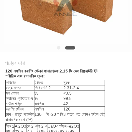
গোপনীয়তা
নীতি
পণ্যের বর্ণনা
120 এমপিএ ক্রাশিং স্টেন্থ ফায়ারপ্রুফ 2.15 জি ক্লে রিফ্র্যাক্টরি ইট
শারীরিক এবং রাসায়নিক সূচক:
আইটেম
ইউনিট
সূচক
বাল্ক ঘনত্ব
জি / সেমি 2
2.31-2.4
জল শোষণ
%
<0.5
অ্যাসিড প্রতিরোধের
%
99.8
নমনীয় শক্তি
এমপিএ
42
ক্রাশিং স্টেনথ
এমপিএ
120
তাপ - মাত্রা সহনশীল
130 ° সি -20 ° সি
3 বারের পরে কোনও ফাটল নেই
রাসায়নিক রচনা (%)
সিও 2
Al2O3
কে 2 ও
না 2 ও
CaO
এমজিও
Fe2O3
69.8
22.5
2.7
0.95
0.82
0.82
0.49