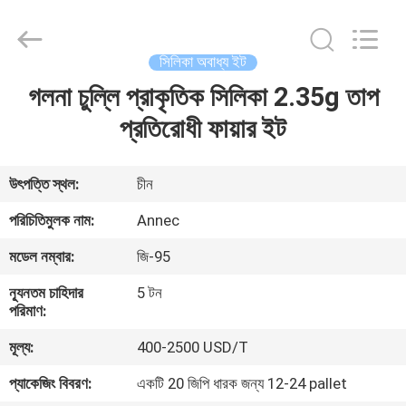
Zhengzhou
Annec
Industrial
Co.,
Ltd..
সিলিকা অবাধ্য ইট
All
Rights
Reserved.
গলনা চুল্লি প্রাকৃতিক সিলিকা 2.35g তাপ
বাড়ি
প্রতিরোধী ফায়ার ইট
পণ্য
উৎপত্তি স্থল:
চীন
আমাদের
পরিচিতিমুলক নাম:
Annec
সম্পর্কে
মডেল নম্বার:
জি-95
ন্যূনতম চাহিদার
5 টন
কারখানা
পরিমাণ:
পরিদর্শন
মূল্য:
400-2500 USD/T
প্যাকেজিং বিবরণ:
একটি 20 জিপি ধারক জন্য 12-24 pallet
গুণমান