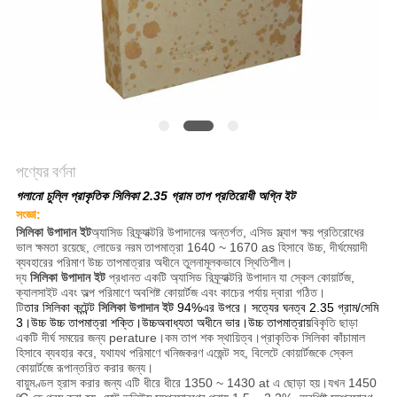
গোপনীয়তা
নীতি
পণ্যের বর্ণনা
গলানো চুল্লি প্রাকৃতিক সিলিকা 2.35 গ্রাম তাপ প্রতিরোধী অগ্নি ইট
সংজ্ঞা
:
সিলিকা উপাদান ইট
অ্যাসিড রিফ্র্যাক্টরি উপাদানের অন্তর্গত, এসিড স্ল্যাগ ক্ষয় প্রতিরোধের
ভাল ক্ষমতা রয়েছে, লোডের নরম তাপমাত্রা 1640 ~ 1670 as হিসাবে উচ্চ, দীর্ঘমেয়াদী
ব্যবহারের পরিমাণ উচ্চ তাপমাত্রার অধীনে তুলনামূলকভাবে স্থিতিশীল।
দ্য
সিলিকা উপাদান ইট
প্রধানত একটি অ্যাসিড রিফ্র্যাক্টরি উপাদান যা স্কেল কোয়ার্টজ,
ক্যালসাইট এবং অল্প পরিমাণে অবশিষ্ট কোয়ার্টজ এবং কাচের পর্যায় দ্বারা গঠিত।
টি
তার সিলিকা কন্টেন্ট
সিলিকা উপাদান ইট
94%এর উপরে। সত্যের ঘনত্ব 2.35 গ্রাম/সেমি
3।উচ্চ উচ্চ তাপমাত্রা শক্তি।উচ্চ
অবাধ্যতা
অধীনে
ভার
।উচ্চ তাপমাত্রায়
বিকৃতি ছাড়া
একটি দীর্ঘ সময়ের জন্য perature।কম তাপ শক স্থায়িত্ব।প্রাকৃতিক সিলিকা কাঁচামাল
হিসাবে ব্যবহার করে, যথাযথ পরিমাণে খনিজকরণ এজেন্ট সহ, বিলেটে কোয়ার্টজকে স্কেল
কোয়ার্টজে রূপান্তরিত করার জন্য।
বায়ুমণ্ডল হ্রাস করার জন্য এটি ধীরে ধীরে 1350 ~ 1430 at এ ছোড়া হয়।যখন 1450