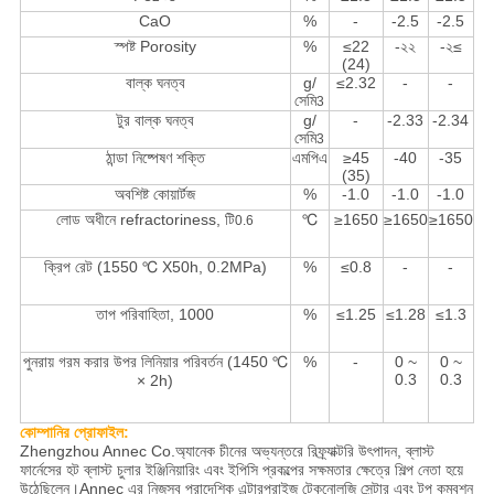
CaO
%
-
-2.5
-2.5
স্পষ্ট Porosity
%
≤22
-২২
-২≤
(24)
বাল্ক ঘনত্ব
g/
≤2.32
-
-
সেমি
3
টুর বাল্ক ঘনত্ব
g/
-
-2.33
-2.34
সেমি
3
ঠান্ডা নিষ্পেষণ শক্তি
এমপিএ
≥45
-40
-35
(35)
অবশিষ্ট কোয়ার্টজ
%
-1.0
-1.0
-1.0
লোড অধীনে refractoriness, টি
℃
≥1650
≥1650
≥1650
0.6
ক্রিপ রেট (1550 ℃ X50h, 0.2MPa)
%
≤0.8
-
-
তাপ পরিবাহিতা, 1000
%
≤1.25
≤1.28
≤1.3
পুনরায় গরম করার উপর লিনিয়ার পরিবর্তন (1450 ℃
%
-
0 ~
0 ~
0.3
0.3
× 2h)
কোম্পানির প্রোফাইল:
Zhengzhou Annec Co.অ্যানেক চীনের অভ্যন্তরে রিফ্র্যাক্টরি উৎপাদন, ব্লাস্ট
ফার্নেসের হট ব্লাস্ট চুলার ইঞ্জিনিয়ারিং এবং ইপিসি প্রকল্পের সক্ষমতার ক্ষেত্রে শিল্প নেতা হয়ে
উঠেছিলেন।Annec এর নিজস্ব প্রাদেশিক এন্টারপ্রাইজ টেকনোলজি সেন্টার এবং টপ কম্বশন