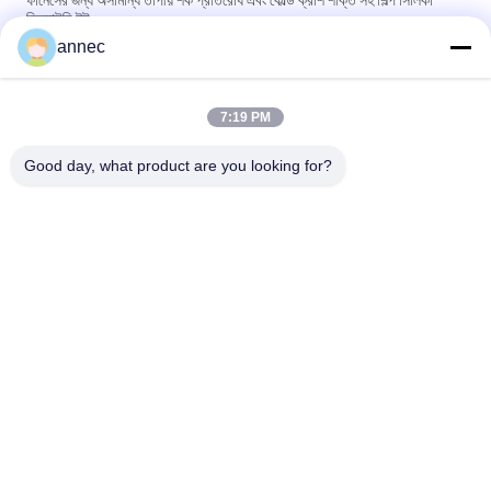
ফার্নেসের জন্য অসামান্য তাপীয় শক প্রতিরোধ এবং কোল্ড ক্রাশ শক্তি সহ শিল্প সিলিকা
রিফ্র্যাক্টরি ইট
annec
Customized Size and Heat Resistant Silica Fire Brick for High
Temperature Industrial Furnaces
7:19 PM
Silica Fire Brick for High Temperature Industrial Furnaces in
High Demand
Good day, what product are you looking for?
সব
ক্লে রিফ্র্যাক্টরি ইট
উচ্চ অ্যালুমিনা প্রতিসরণ ইট
সিলিকা অবাধ্য ইট
ক্লে অন্তরক ইট
উচ্চ অ্যালুমিনা অন্তরক ইট
সিলিকা ইনস্যুলেশন ইট
মালাইট আইসোলেশন ইট
একক অগ্নি প্রতিরোধক