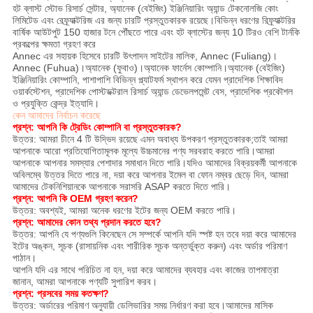
হট ব্লাস্ট স্টোভ রিসার্চ সেন্টার, অ্যানেক (বেইজিং) ইঞ্জিনিয়ারিং অ্যান্ড টেকনোলজি কোং
লিমিটেড এবং রেফ্র্যাক্টরিজ এর জন্য চারটি প্রস্তুতকারক রয়েছে।বিভিন্ন ধরণের রিফ্র্যাক্টরির
বার্ষিক আউটপুট 150 হাজার টনে পৌঁছতে পারে এবং হট ব্লাস্টের জন্য 10 টিরও বেশি টার্নকি
প্রকল্পের ক্ষমতা গ্রহণ করে
Annec এর সহায়ক হিসেবে চারটি উৎপাদন সাইটের মালিক, Annec (Fuliang)।
Annec (Fuhua)।অ্যানেক (ফুবাও)।অ্যানেক ফার্নেস কোম্পানি।অ্যানেক (বেইজিং)
ইঞ্জিনিয়ারিং কোম্পানি, পাশাপাশি বিভিন্ন প্ল্যাটফর্ম স্থাপন করে যেমন প্রাদেশিক শিক্ষাবিদ
ওয়ার্কস্টেশন, প্রাদেশিক পোস্টডক্টরাল রিসার্চ অ্যান্ড ডেভেলপমেন্ট বেস, প্রাদেশিক প্রকৌশল
ও প্রযুক্তি কেন্দ্র ইত্যাদি।
কেন আমাদের নির্বাচন করেছে
প্রশ্ন: আপনি কি ট্রেডিং কোম্পানি বা প্রস্তুতকারক?
উত্তর: আমরা চীনে 4 টি উদ্ভিদ রয়েছে এমন অবাধ্য উপকরণ প্রস্তুতকারক;তাই আমরা
আপনাকে আরো প্রতিযোগিতামূলক মূল্যে উচ্চমানের পণ্য সরবরাহ করতে পারি।আমরা
আপনাকে আপনার সমস্যার পেশাদার সমাধান দিতে পারি।যদিও আমাদের বিক্রয়কর্মী আপনাকে
অবিলম্বে উত্তর দিতে পারে না, দয়া করে আপনার ইমেল বা ফোন নম্বর ছেড়ে দিন, আমরা
আমাদের টেকনিশিয়ানকে আপনাকে সরাসরি ASAP করতে দিতে পারি।
প্রশ্ন: আপনি কি OEM গ্রহণ করেন?
উত্তর: অবশ্যই, আমরা অনেক ধরণের ইটের জন্য OEM করতে পারি।
প্রশ্ন: আমাদের কোন তথ্য প্রদান করতে হবে?
উত্তর: আপনি যে পণ্যগুলি কিনেছেন সে সম্পর্কে আপনি যদি স্পষ্ট হন তবে দয়া করে আমাদের
ইটের অঙ্কন, সূচক (রাসায়নিক এবং শারীরিক সূচক অন্তর্ভুক্ত করুন) এবং অর্ডার পরিমাণ
পাঠান।
আপনি যদি এর সাথে পরিচিত না হন, দয়া করে আমাদের ব্যবহার এবং কাজের তাপমাত্রা
জানান, আমরা আপনাকে পণ্যটি সুপারিশ করব।
প্রশ্ন: প্রসবের সময় কতক্ষণ?
উত্তর: অর্ডারের পরিমাণ অনুযায়ী ডেলিভারির সময় নির্ধারণ করা হবে।আমাদের মাসিক