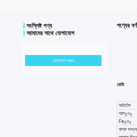
পণ্যের বর্ণ
সংশ্লিষ্ট পণ্য
আমাদের সাথে যোগাযোগ
যোগাযোগ করুন
ডেটা
আইটেম
আল
ও
2
3
Fe
ও
2
3
বাল্ক ঘনত্ব