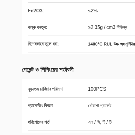
Fe2O3:
≤2%
বাল্ক ঘনত্ব:
≥2.35g / cm3 বিভিন্ন
বিশেষভাবে তুলে ধরা:
1400°C RUL উচ্চ অ্যালুমিনিয়া
পেমেন্ট ও শিপিংয়ের শর্তাবলী
ন্যূনতম চাহিদার পরিমাণ
100PCS
প্যাকেজিং বিবরণ
ধোঁয়াশা প্যালেট
পরিশোধের শর্ত
এল / সি, টি / টি