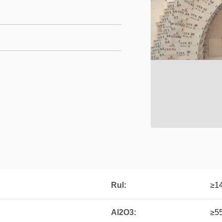
Rul:
≥1
Al2O3:
≥5