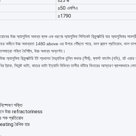
র
≤23%
≥50 এমপিএ
≥1790
িরোধের উচ্চ অ্যালুমিনা অবাধ্য ব্লক
এক ধরণের অ্যালুমিনা সিলিকেট রিফ্র্যাক্টরি যার অ্যালুমিনার 
ডের অধীনে উচ্চ অবাধ্যতা 1480 above এর উপরে পৌঁছতে পারে, ভাল স্ল্যাগ প্রতিরোধ, ভাল তাপ শক
াপমাত্রা শক্তি বৈশিষ্ট্য, উচ্চ অবাধ্য অন্তর্গত।
চ্চ অ্যালুমিনা রিফ্র্যাক্টরি ইট প্রধানত বৈদ্যুতিক চুল্লি কভার (শীর্ষ), ব্লাস্ট ফার্নেস (বডি), হট এয়া
র ট্রাক, সিমেন্ট ভাটা, কাচের ভাটা ইত্যাদি বিভিন্ন তাপীয় ভাঁটার ভিতরের আস্তরণ ব্যাপকভাবে লোহা ত
 নিষ্পেষণ শক্তি
নে উচ্চ refractoriness
য় শক প্রতিরোধ
heating রৈখিক হার