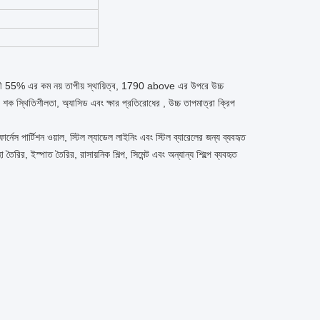
সামগ্রী 55% এর কম নয় তাপীয় স্থায়িত্ব, 1790 above এর উপরে উচ্চ
 স্থিতিশীলতা, অ্যাসিড এবং ক্ষার প্রতিরোধের , উচ্চ তাপমাত্রা ক্রিপ
র ফার্নেস পার্টিশন ওয়াল, স্টিল ল্যাডেল লাইনিং এবং স্টিল ব্যারেলের জন্য ব্যবহৃত
ৈরির, ইস্পাত তৈরির, রাসায়নিক শিল্প, সিমেন্ট এবং অন্যান্য শিল্পে ব্যবহৃত