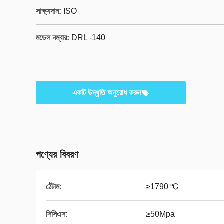
সাক্ষ্যদান:
ISO
মডেল নম্বার:
DRL -140
একটি উদ্ধৃতি অনুরোধ করুন
পণ্যের বিবরণ
ঠেঁটাম:
≥1790 ℃
সিসিএস:
≥50Mpa