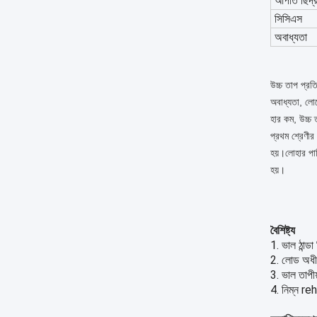
আপাত ছিদ্
সিসিএস
অবাধ্যতা
উচ্চ তাপ প্রত
অবাধ্যতা, লো
হার কম, উচ্চ ত
প্রথম শ্রেণীর উ
হয়।লোহার পানি
হয়।
বৈশিষ্ট্য
1. ভাল ঠান্ডা
2. লোড অধী
3. ভাল তাপী
4. নিম্ন re