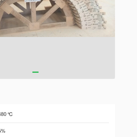
480 ℃
5%