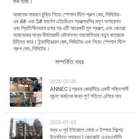
গোপনীয়তা
করা হচ্ছে।
নীতি
অ্যানেক সাধারণ চুক্তি শিহেং স্পেশাল স্টিল গ্রুপ কোং, লিমিটেড-
এর 4# এবং 5# ফার্নেস এইচবিএস প্রকল্পগুলির মসৃণ অপারেশন
এবং স্থিতিশীলভাবে চলার পর এটি আরেকটি মূল প্রকল্প, এবং ঝেংঝো
অ্যানেকের মধ্যে দীর্ঘমেয়াদী কৌশলগত সহযোগিতার নতুন যাত্রাকে
চিহ্নিত করে। ইন্ডাস্ট্রিয়াল কোং, লিমিটেড এবং শিহেং স্পেশাল স্টিল
গ্রুপ কোং, লিমিটেড।
সম্পর্কিত খবর
2026-03-05
ANNEC | প্রথম কোয়ার্টারে একটি শক্তিশালী
সূচনা অর্জনের জন্য পূর্ণ গতিতে এগিয়ে যান
2026-01-23
মধ্য ও পূর্ব ইউরোপে লোহা ও ইস্পাত শিল্পের
উন্নতিতে সহায়তা | ঝেংঝোউ এএনএনইসি