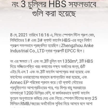
নং 3 চুল্লির HBS সফলভাবে
নিয়ন্ত্রণ
গুলি করা হয়েছে
আমাদের
সাথে
8 মে, 2021 তারিখে 16:16 এ, শিহেং স্পেশাল স্টিল গ্রুপ কোং,
যোগাযোগ
লিমিটেডের 1# এবং 3# ব্লাস্ট ফার্নেস HBS-এর নতুন নির্মাণ
প্রকল্প সফলভাবে প্রজ্বলিত হয়েছিল।Zhengzhou Anke
Industrial Co., LTD দ্বারা প্রকল্পটি EPCC ছিল।
খবর
নং এর ক্ষমতা।1 এবং নং.3টি চুল্লি হল 1350m³, 3টি HBS
দিয়ে সজ্জিত৷শক্তি খরচ কমানোর লক্ষ্য অর্জনের জন্য, 6টি
মামলা
এইচ.বি.এস.1 এবং নং.3টি ফার্নেস আপগ্রেড করা হয়েছে এবং
ফার্নেসের ওভারহোলের মাধ্যমে রূপান্তরিত করা হয়েছে, এবং
Annec EP পরিষেবা প্রদান করে।হট ব্লাস্ট স্টোভের
সাইট
প্রযুক্তিগত আপগ্রেডিংয়ের পরে, গড় মিশ্র বায়ু সরবরাহের
ম্যাপ
তাপমাত্রা 1200 ডিগ্রির বেশি, যা কার্যকরভাবে ব্লাস্ট ফার্নেস
ফুয়েল অনুপাতকে কমিয়ে দেয় এবং শিহেং স্পেশাল স্টিলের জন্য 25
মিলিয়ন RMB/বছরের অর্থনৈতিক সুবিধা নিয়ে আসবে বলে আশা