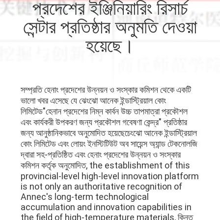
প্রদেশের ইঞ্জিনিয়ারিং রিসার্চ
নিয়ন্ত্রণ
সেন্টার প্রতিষ্ঠার অনুমতি দেওয়া
আমাদের
হয়েছে।
সাথে
যোগাযোগ
সম্প্রতি হেনাং প্রদেশের উন্নয়ন ও সংস্কার কমিশন থেকে একটি
ভালো খবর এসেছে যে ঝেংঝো আনেক ইন্ডাস্ট্রিয়াল কোং
খবর
লিমিটেড"হেনান প্রদেশের নিম্ন কার্বন উচ্চ তাপমাত্রা প্রকৌশল
এবং কার্যকরী উপকরণ জন্য প্রকৌশল গবেষণা কেন্দ্র" প্রতিষ্ঠার
জন্য আনুষ্ঠানিকভাবে অনুমোদিত হয়েছেচেংঝো আনেক ইন্ডাস্ট্রিয়াল
মামলা
কোং লিমিটেড এবং লোয়ং ইনস্টিটিউট অব সায়েন্স অ্যান্ড টেকনোলজি
দ্বারা সহ-প্রতিষ্ঠিত এবং হেনাং প্রদেশের উন্নয়ন ও সংস্কার
কমিশন কর্তৃক অনুমোদিত, the establishment of this
সাইট
provincial-level high-level innovation platform
is not only an authoritative recognition of
ম্যাপ
Annec's long-term technological
accumulation and innovation capabilities in
the field of high-temperature materials, কিন্তু