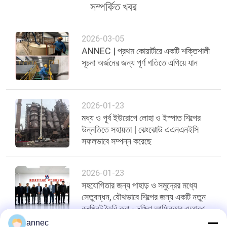
সম্পর্কিত খবর
2026-03-05
ANNEC | প্রথম কোয়ার্টারে একটি শক্তিশালী
সূচনা অর্জনের জন্য পূর্ণ গতিতে এগিয়ে যান
2026-01-23
মধ্য ও পূর্ব ইউরোপে লোহা ও ইস্পাত শিল্পের
উন্নতিতে সহায়তা | ঝেংঝোউ এএনএনইসি
সফলভাবে সম্পন্ন করেছে
2026-01-23
সহযোগিতার জন্য পাহাড় ও সমুদ্রের মধ্যে
সেতুবন্ধন, যৌথভাবে শিল্পের জন্য একটি নতুন
ব্লুপ্রিন্ট তৈরি করা - দক্ষিণ আফ্রিকার এআরএম
মার্চ
annec