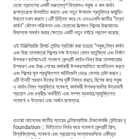
গোপনীয়তা
হেনাং প্রদেশের একটি গুরুত্বপূর্ণ বিন্যাসও সবুজ ও কম কার্বন
নীতি
রূপান্তরকে উৎসাহিত করতে এবং নতুন উপাদান প্রযুক্তির কমান্ডিং
উচ্চতা দখল করতে।এটি চিহ্নিত করে যে এনএএনসি জাতীয় "দ্বৈত
কার্বন" কৌশল পরিবেশন এবং হেনানের উত্পাদন শিল্পের উচ্চমানের
বিকাশকে সমর্থন করার ক্ষেত্রে একটি নতুন পর্যায়ে প্রবেশ করেছে.
এই ইঞ্জিনিয়ারিং রিসার্চ সেন্টার প্রতিষ্ঠা করা হয়েছে "সবুজ,নিম্ন কার্বন
এবং উচ্চ তাপমাত্রা শিল্পের দক্ষ উন্নয়ন যেমন ধাতুবিদ্যা এবং নির্মাণ
উপকরণ বর্তমানেএই গবেষণা কেন্দ্রটি কার্বন-নিম্ন উচ্চ তাপমাত্রার
উপকরণ এবং উচ্চ-শেষের কার্যকরী উপকরণগুলিতে মনোনিবেশ করবে
এবং শিল্পের মূল প্রযুক্তিগত ঘাটতিগুলি ভেঙে ফেলার চেষ্টা করবে।
এটি তিনটি প্রধান দিকের উপর দৃষ্টি নিবদ্ধ করবে, বিশেষ করে সবুজ
ও কার্বন-নিম্ন প্রযুক্তির গবেষণা, কার্যকরী উপকরণগুলির উদ্ভাবনী
প্রয়োগ এবং চক্রীয় অর্থনীতি এবং সম্পদ ব্যবহার,প্রযুক্তিগত
গবেষণা ও উন্নয়ন এবং অর্জন রূপান্তর.
চেংঝো আনেকের জাতীয় স্তরের এন্টারপ্রাইজ টেকনোলজি সেন্টারের দৃ
foundation় ভিত্তিতে নির্ভর করে গবেষণা কেন্দ্রটি শিল্প,
বিশ্ববিদ্যালয়, গবেষণা এবং প্রয়োগের সংস্থানগুলিকে একীভূত