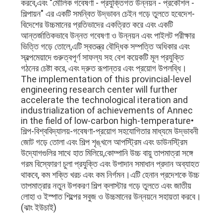
করবে,এবং "মৌলিক গবেষণা - প্রযুক্তিগত উন্নয়ন - প্রকৌশল -
শিল্পায়ন" এর একটি সমন্বিত উদ্ভাবন চেইন গড়ে তুলতে হবেদেশ-
বিদেশের উচ্চমানের প্রতিভাদের একত্রিত করে এবং একটি
আন্তর্জাতিকভাবে উন্নত গবেষণা ও উন্নয়ন এবং পাইলট পরীক্ষার
ভিত্তি গড়ে তোলে,এটি স্বতন্ত্র বৌদ্ধিক সম্পত্তি অধিকার এবং
স্বল্পমেয়াদে গুরুত্বপূর্ণ সাফল্য সহ বেশ কয়েকটি মূল প্রযুক্তি
গঠনের চেষ্টা করে, এবং দ্রুত রূপান্তর এবং প্রয়োগ উপলব্ধি।
The implementation of this provincial-level
engineering research center will further
accelerate the technological iteration and
industrialization of achievements of Annec
in the field of low-carbon high-temperature•
শিল্প-বিশ্ববিদ্যালয়-গবেষণা-প্রয়োগ সহযোগিতার মাধ্যমে উদ্ভাবনী
জোট গড়ে তোলা এবং শিল্প শৃঙ্খলে আপস্ট্রিম এবং ডাউনস্ট্রিম
উদ্যোগগুলির সাথে হাত মিলিয়ে,কোম্পানি উচ্চ বায়ু তাপমাত্রা সঙ্গে
গরম বিস্ফোরণ চুলা প্রযুক্তি এবং উপাদান সমাধান প্রদান অব্যাহত
থাকবে, কম শক্তি খরচ এবং কম নির্গমন।এটি হেনান প্রদেশকে উচ্চ
তাপমাত্রার নতুন উপকরণ শিল্প ক্লাস্টার গড়ে তুলতে এবং জাতীয়
লোহা ও ইস্পাত শিল্পের সবুজ ও উচ্চমানের উন্নয়নে সহায়তা করবে।
(ঝাং ইউচাই)