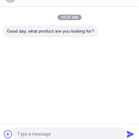
শীর্ষ
10:37 AM
Good day, what product are you looking for?
সব
ক্লে রিফ্র্যাক্টরি ইট
উচ্চ অ্যালুমিনা প্রতিসরণ ইট
সিলিকা অবাধ্য ইট
ক্লে অন্তরক ইট
উচ্চ অ্যালুমিনা অন্তরক ইট
সিলিকা ইনস্যুলেশন ইট
মালাইট আইসোলেশন ইট
একক অগ্নি প্রতিরোধক
উদ্ধৃতির জন্য আবেদন