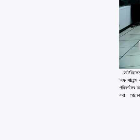
মেটেরিয়ালস 
অফ সায়েন্স 
পরিদর্শনের আ
করা। আনেক হ