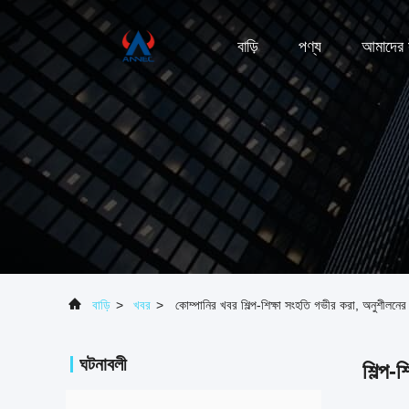
বাড়ি
পণ্য
আমাদের স
বাড়ি
>
খবর
>
কোম্পানির খবর শিল্প-শিক্ষা সংহতি গভীর করা, অনুশীলনের মা
ঘটনাবলী
শিল্প-