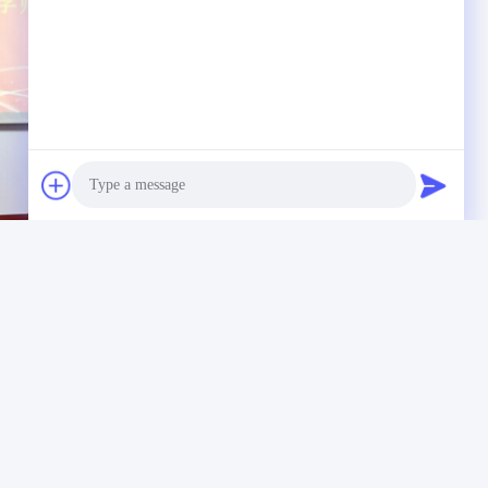
Photo
 রিফ্র্যাক্টরি ম্যাটেরিয়ালের পারফরম্যান্স প্যারামিটারগুলি উত্পাদন সাইটে
Video Call
 পেশাগত জ্ঞানকে শক্তিশালী করেনি, বরং পড়াশোনা এবং কর্মজীবনের
Audio Call
ফ মেটেরিয়ালস সায়েন্স অ্যান্ড ইঞ্জিনিয়ারিং-এর যৌথভাবে বাস্তবায়িত
 উভয় পক্ষ সহযোগিতা আরও গভীর করবে, শিক্ষা শৃঙ্খল, প্রতিভা শৃঙ্খল এবং
করবে এবং উচ্চ-তাপমাত্রা শিল্পের উচ্চ-মানের উন্নয়নকে চালিত করবে।