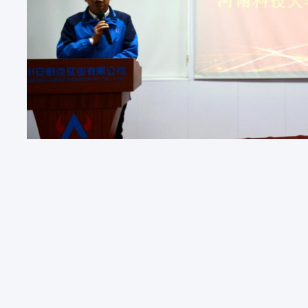
ট প্রোডাকশন লাইন ঐতিহ্যবাহী উত্পাদন সম্পর্কে আমার ধারণা পরিবর্তন করেছে এবং পাঠ্যপুস্তকে
্যাখ্যা করা হয়েছে," ইন্টার্নশিপে অংশ নেওয়া একজন শিক্ষার্থী বলেন। এই অভিজ্ঞতা কেবল
স্পষ্ট করেছে।
িপ এবং ভিজিট আনেক এবং হেনান ইউনিভার্সিটি অফ সায়েন্স অ্যান্ড ইঞ্জিনিয়ারিং-এর স্কুল অ
ববিদ্যালয়-গবেষণা-প্রয়োগ" সমন্বিত প্রতিভা বিকাশের একটি উজ্জ্বল উদাহরণ। ভবিষ্যতে,
লের সঠিক সংযোগের প্রচার করবে, এন্টারপ্রাইজগুলির জন্য আরও উচ্চ-মানের প্রতিভা তৈরি 