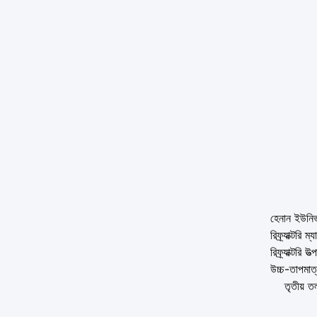
হেনান ইউনিভা
রিফ্র্যাক্টরি
রিফ্র্যাক্টরি
উচ্চ-তাপমাত্
তৃতীয় তলার