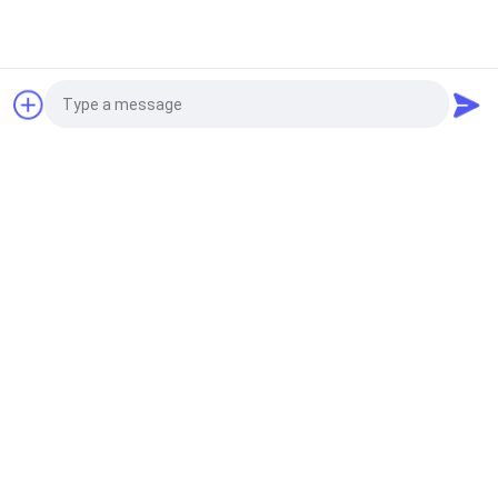
উদ্ধৃতির জন্য আবেদন
সম্পর্কিত খবর
2026-03-05
ANNEC | প্রথম কোয়ার্টারে একটি শক্তিশালী
Photo
সূচনা অর্জনের জন্য পূর্ণ গতিতে এগিয়ে যান
Video Call
Audio Call
2026-01-23
মধ্য ও পূর্ব ইউরোপে লোহা ও ইস্পাত শিল্পের
উন্নতিতে সহায়তা | ঝেংঝোউ এএনএনইসি
সফলভাবে সম্পন্ন করেছে
2026-01-23