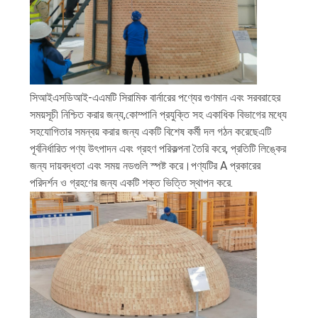
সিআইএসডিআই-এএমটি সিরামিক বার্নারের পণ্যের গুণমান এবং সরবরাহের
সময়সূচী নিশ্চিত করার জন্য,কোম্পানি প্রযুক্তি সহ একাধিক বিভাগের মধ্যে
সহযোগিতার সমন্বয় করার জন্য একটি বিশেষ কর্মী দল গঠন করেছেএটি
পূর্বনির্ধারিত পণ্য উৎপাদন এবং গ্রহণ পরিকল্পনা তৈরি করে, প্রতিটি লিঙ্কের
জন্য দায়বদ্ধতা এবং সময় নডগুলি স্পষ্ট করে।পণ্যটির A প্রকারের
পরিদর্শন ও গ্রহণের জন্য একটি শক্ত ভিত্তি স্থাপন করে.