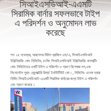
সিআইএসডিআই-এএমটি
নিয়ন্ত্রণ
সিরামিক বার্নার সফলভাবে টাইপ
আমাদের
এ পরিদর্শন ও অনুমোদন লাভ
সাথে
করেছে
যোগাযোগ
খবর
গত ২৪ নভেম্বর, আরসেলর মিটাল ব্রাজিল এস/এ, সিআইএসডিআই
ইঞ্জিনিয়ারিং কোং লিমিটেড, চংকিং সিআইএসডিআই ইঞ্জিনিয়ারিং কনসাল্টিং
কোং লিমিটেডের একটি টাইপ এ পরিদর্শন ও গ্রহণ বিশেষজ্ঞ দল,এবং
মামলা
সিনোস্টেল লুয়াং রেফ্র্যাক্টরি রিসার্চ ইনস্টিটিউট কো।., লিমিটেড এনেক দ্বারা
নির্মিত সিআইএসডিআই-এএমটি সিরামিক বার্নারের জন্য টাইপ এ পরিদর্শন
এবং গ্রহণ করেছে।
সাইট
ম্যাপ