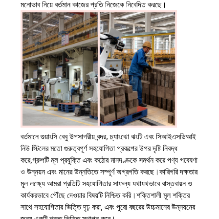
মনোভাব নিয়ে বর্তমান কাজের প্রতি নিজেকে নিবেদিত করছে।
বর্তমানে গুয়াংসি বেবু উপসাগরীয় বন্দর, চ্যাংঝো ঝংটি এবং সিআইএসডিআই
নিউ স্টিলের মতো গুরুত্বপূর্ণ সহযোগিতা প্রকল্পের উপর দৃষ্টি নিবদ্ধ
করে,গ্রুপটি মূল প্রযুক্তি এবং কঠোর মানদণ্ডকে সমর্থন করে পণ্য গবেষণা
ও উন্নয়ন এবং মানের উন্নতিতে সম্পূর্ণ অগ্রগতি করছে।কারিগরি দক্ষতার
মূল লক্ষ্যে আমরা প্রতিটি সহযোগিতার সাফল্য যথাযথভাবে বাস্তবায়ন ও
কার্যকরভাবে পৌঁছে দেওয়ার বিষয়টি নিশ্চিত করি।শক্তিশালী মূল শক্তির
সাথে সহযোগিতার ভিত্তি দৃঢ় করা, এবং পুরো বছরের উচ্চমানের উন্নয়নের
জন্য একটি শক্ত ভিত্তি স্থাপন করে।