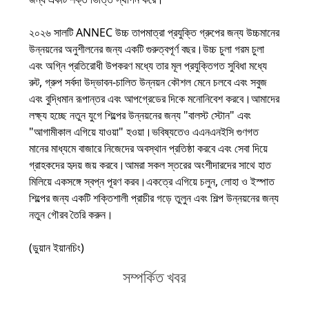
২০২৬ সালটি ANNEC উচ্চ তাপমাত্রা প্রযুক্তি গ্রুপের জন্য উচ্চমানের
উন্নয়নের অনুশীলনের জন্য একটি গুরুত্বপূর্ণ বছর।উচ্চ চুলা গরম চুলা
এবং অগ্নি প্রতিরোধী উপকরণ মধ্যে তার মূল প্রযুক্তিগত সুবিধা মধ্যে
রুট, গ্রুপ সর্বদা উদ্ভাবন-চালিত উন্নয়ন কৌশল মেনে চলবে এবং সবুজ
এবং বুদ্ধিমান রূপান্তর এবং আপগ্রেডের দিকে মনোনিবেশ করবে।আমাদের
লক্ষ্য হচ্ছে নতুন যুগে শিল্পের উন্নয়নের জন্য "বালস্ট স্টোন" এবং
"আগামীকাল এগিয়ে যাওয়া" হওয়া।ভবিষ্যতেও এএনএনইসি গুণগত
মানের মাধ্যমে বাজারে নিজেদের অবস্থান প্রতিষ্ঠা করবে এবং সেবা দিয়ে
গ্রাহকদের হৃদয় জয় করবে।আমরা সকল স্তরের অংশীদারদের সাথে হাত
মিলিয়ে একসঙ্গে স্বপ্ন পূরণ করব।একত্রে এগিয়ে চলুন, লোহা ও ইস্পাত
শিল্পের জন্য একটি শক্তিশালী প্রাচীর গড়ে তুলুন এবং শিল্প উন্নয়নের জন্য
নতুন গৌরব তৈরি করুন।
(ডুয়ান ইয়ানচিং)
সম্পর্কিত খবর