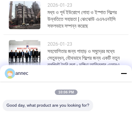
2026-01-23
মধ্য ও পূর্ব ইউরোপে লোহা ও ইস্পাত শিল্পের
উন্নতিতে সহায়তা | ঝেংঝোউ এএনএনইসি
সফলভাবে সম্পন্ন করেছে
2026-01-23
সহযোগিতার জন্য পাহাড় ও সমুদ্রের মধ্যে
সেতুবন্ধন, যৌথভাবে শিল্পের জন্য একটি নতুন
ব্লুপ্রিন্ট তৈরি করা - দক্ষিণ আফ্রিকার এআরএম
মার্চ
annec
শীর্ষ
10:06 PM
Good day, what product are you looking for?
সব